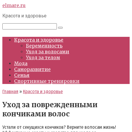
Перейти
elmare.ru
к
Красота и здоровье
контенту
Поиск:
Красота и здоровье
Беременность
Уход за волосами
Уход за телом
Мода
Саморазвитие
Семья
Спортивные тренировки
Главная
»
Красота и здоровье
Уход за поврежденными
кончиками волос
Устали от секущихся кончиков? Верните волосам жизнь!