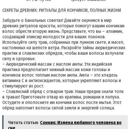
СЕКРЕТЫ ДРЕВНИХ: РИТУАЛЫ ДЛЯ КОНЧИКОВ, ПОЛНЫХ ЖИЗНИ
Забудьте о банальных советах! Давайте окунемся в мир
древних ритуалов красоты, которые помогут вашим кончикам
волос обрести вторую жизнь. Представьте, что вы – алхимик,
создающий эликсир молодости для ваших локонов.
Используйте силу трав, собранных при лунном свете, и масел,
настоянных на шепоте ветра. Раскройте тайны аюрведических
практик и славянских обрядов, чтобы ваши волосы излучали
силу и здоровье.
– Аюрведический массаж с маслом амлы: Эта индийская
практика предполагает нежный массаж кожи головы и
кончиков волос теплым маслом амлы. Амла – это кладезь
витамина С и антиоксидантов, которые укрепляют волосы и
стимулируют их рост.
– Славянский обряд с отваром трав: Наши предки знали толк
в травах! Приготовьте отвар из крапивы, ромашки и лопуха.
Остудите и ополосните им кончики волос после мытья. Этот
обряд наполнит волосы силой земли и энергией солнца.
Читать статью
Сонник: Измена любимого человека во
сне