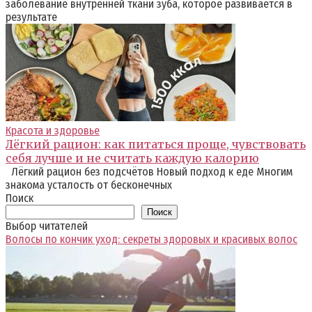
заболевание внутренней ткани зуба, которое развивается в
результате
Красота и здоровье
Лёгкий рацион: как питаться проще, чувствовать
себя лучше и не считать каждую калорию
Лёгкий рацион без подсчётов Новый подход к еде Многим
знакома усталость от бесконечных
Поиск
Поиск
Выбор читателей
Волосы по кончик уход: секреты здоровых и красивых волос