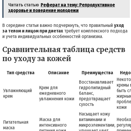
Читать статью
Реферат на тему: Репродуктивное
здоровье и поведение молодежи
В середине статьи важно подчеркнуть, что правильный
уход
за телом и лицом при диетах
требует комплексного подхода
и учета индивидуальных особенностей организма.
Сравнительная таблица средств
по уходу за кожей
Тип средства
Описание
Преимущества
Недо
Некот
Восстанавливает
кремы 
Крем для
гидролипидный
Увлажняющий
быть с
ежедневного
баланс,
крем
жирны
увлажнения кожи
предотвращает
пробл
сухость
кожи
Насыщает кожу
Маска для
витаминами и
Необхо
Питательная
интенсивного
микроэлементами,
регуля
маска
питания кожи
улучшает цвет
примен