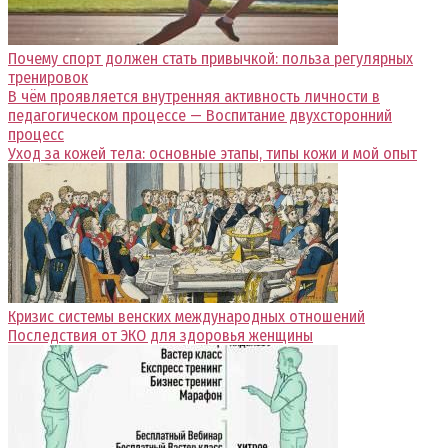
Почему спорт должен стать привычкой: польза регулярных
тренировок
В чём проявляется внутренняя активность личности в
педагогическом процессе — Воспитание двухсторонний
процесс
Уход за кожей тела: основные этапы, типы кожи и мой опыт
Кризис системы венских международных отношений
Последствия от ЭКО для здоровья женщины