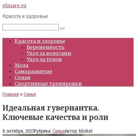
Перейти
elmare.ru
к
Красота и здоровье
контенту
Поиск:
Красота и здоровье
Беременность
Уход за волосами
Уход за телом
Мода
Саморазвитие
Семья
Спортивные тренировки
Главная
»
Семья
Идеальная гувернантка.
Ключевые качества и роли
8 октября, 2023
Рубрика:
Семья
Автор:
kliokat