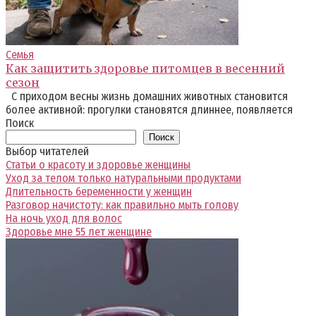
Семья
Как защитить здоровье питомцев в весенний
сезон
С приходом весны жизнь домашних животных становится
более активной: прогулки становятся длиннее, появляется
Поиск
Поиск
Выбор читателей
Статьи о красоту и здоровье женщины
Уход за телом только натуральными продуктами
Длительность беременности у женщин
Разговор начистоту: как правильно мыть голову
На ночь уход для волос
Здоровье мне 55 лет женщине