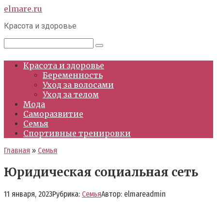
Перейти
elmare.ru
к
Красота и здоровье
контенту
Поиск:
Красота и здоровье
Беременность
Уход за волосами
Уход за телом
Мода
Саморазвитие
Семья
Спортивные тренировки
Главная
»
Семья
Юридическая социальная сеть
11 января, 2023
Рубрика:
Семья
Автор:
elmareadmin