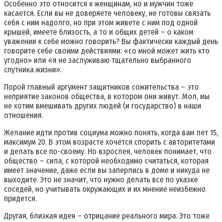
Особенно это относится к женщинам, но и мужчин тоже
касается. Если вы не доверяете человеку, не готовы связать
себя с ним надолго, но при этом живете с ним под одной
крышей, имеете близость, а то и общих детей – о каком
уважении к себе можно говорить? Вы фактически каждый день
говорите себе своими действиями: «со мной может жить кто
угодно» или «я не заслуживаю тщательно выбранного
спутника жизни».
Порой главный аргумент защитников сожительства – это
неприятие законов общества, в котором они живут. Мол, мы
не хотим вмешивать других людей (и государство) в наши
отношения.
Желание идти против социума можно понять, когда вам лет 15,
максимум 20. В этом возрасте хочется спорить с авторитетами
и делать все по-своему. Но взрослея, человек понимает, что
общество – сила, с которой необходимо считаться, которая
имеет значение, даже если вы заперлись в доме и никуда не
выходите. Это не значит, что нужно делать все по указке
соседей, но учитывать окружающих и их мнение неизбежно
придется.
Другая, близкая идея – отрицание реального мира. Это тоже