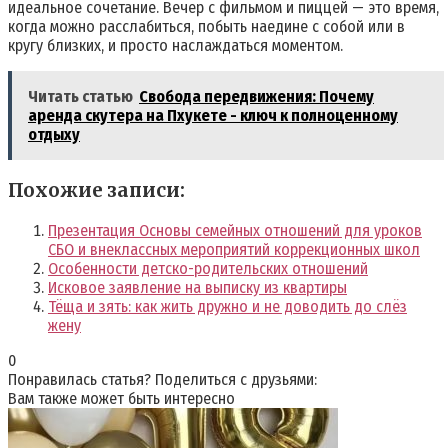
идеальное сочетание. Вечер с фильмом и пиццей — это время,
когда можно расслабиться, побыть наедине с собой или в
кругу близких, и просто наслаждаться моментом.
Читать статью
Свобода передвижения: Почему
аренда скутера на Пхукете - ключ к полноценному
отдыху
Похожие записи:
Презентация Основы семейных отношений для уроков
СБО и внеклассных мероприятий коррекционных школ
Особенности детско-родительских отношений
Исковое заявление на выписку из квартиры
Тёща и зять: как жить дружно и не доводить до слёз
жену
0
Понравилась статья? Поделиться с друзьями:
Вам также может быть интересно