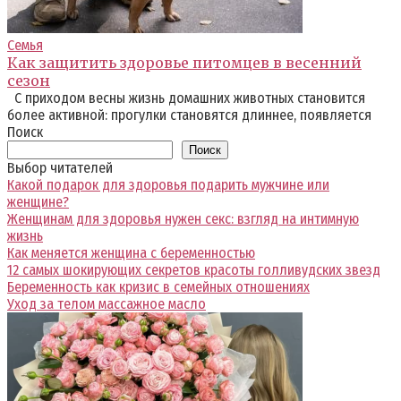
Семья
Как защитить здоровье питомцев в весенний
сезон
С приходом весны жизнь домашних животных становится
более активной: прогулки становятся длиннее, появляется
Поиск
Поиск
Выбор читателей
Какой подарок для здоровья подарить мужчине или
женщине?
Женщинам для здоровья нужен секс: взгляд на интимную
жизнь
Как меняется женщина с беременностью
12 самых шокирующих секретов красоты голливудских звезд
Беременность как кризис в семейных отношениях
Уход за телом массажное масло