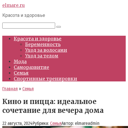
Перейти
elmare.ru
к
Красота и здоровье
контенту
Поиск:
Красота и здоровье
Беременность
Уход за волосами
Уход за телом
Мода
Саморазвитие
Семья
Спортивные тренировки
Главная
»
Семья
Кино и пицца: идеальное
сочетание для вечера дома
22 августа, 2024
Рубрика:
Семья
Автор:
elmareadmin