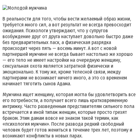
В реальности для того, чтобы вести желаемый образ жизни,
требуется много сил, а вот результат не всегда превосходит
ожидания. Психологи утверждают, что у супругов
возбуждение друг от друга наступает довольно быстро даже
без предварительных ласк, а физическая разрядка
происходит через пять — восемь минут. А вот с новой
партнершей мужчине не всегда бывает настолько же хорошо
— его тело не имеет настройки на очередную женщину,
сексуальная охота является затратной физически и
эмоционально. К тому же, кроме телесной связи, между
партнерами не возникает ничего иного, а это со временем
начинает тяготить сынов Адама.
Мужчина ищет женщину, которая могла бы удовлетворить все
его потребности, а получает всего лишь кратковременную
интрижку. Часто разведенным представителям сильного пола
встречается и иной типаж женщин, которые просто грезят
браком. Этим дамам вовсе не знаком такой термин, как
«психология мужчин». После развода редкий свободный
человек будет готов жениться в течение трех лет, поэтому и
возникают конфликты в новых парах.