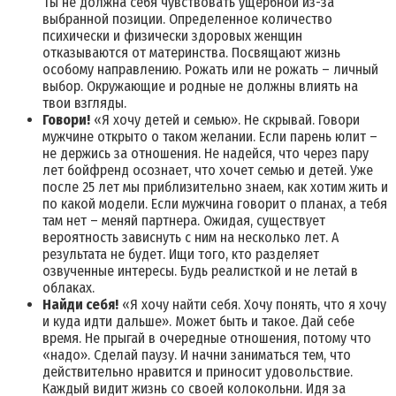
Ты не должна себя чувствовать ущербной из-за
выбранной позиции. Определенное количество
психически и физически здоровых женщин
отказываются от материнства. Посвящают жизнь
особому направлению. Рожать или не рожать – личный
выбор. Окружающие и родные не должны влиять на
твои взгляды.
Говори!
«Я хочу детей и семью». Не скрывай. Говори
мужчине открыто о таком желании. Если парень юлит –
не держись за отношения. Не надейся, что через пару
лет бойфренд осознает, что хочет семью и детей. Уже
после 25 лет мы приблизительно знаем, как хотим жить и
по какой модели. Если мужчина говорит о планах, а тебя
там нет – меняй партнера. Ожидая, существует
вероятность зависнуть с ним на несколько лет. А
результата не будет. Ищи того, кто разделяет
озвученные интересы. Будь реалисткой и не летай в
облаках.
Найди себя!
«Я хочу найти себя. Хочу понять, что я хочу
и куда идти дальше». Может быть и такое. Дай себе
время. Не прыгай в очередные отношения, потому что
«надо». Сделай паузу. И начни заниматься тем, что
действительно нравится и приносит удовольствие.
Каждый видит жизнь со своей колокольни. Идя за