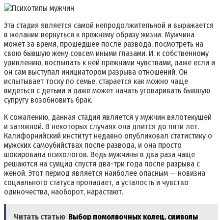
Эта стадия является самой непродолжительной и выражается
в желании вернуться к прежнему образу жизни. Мужчина
может за время, прошедшее после развода, посмотреть на
свою бывшую жену совсем иными глазами. И, к собственному
удивлению, воспылать к ней прежними чувствами, даже если и
он сам выступал инициатором разрыва отношений. Он
испытывает тоску по семье, старается как можно чаще
видеться с детьми и даже может начать уговаривать бывшую
супругу возобновить брак.
К сожалению, данная стадия является у мужчин вялотекущей
и затяжной. В некоторых случаях она длится до пяти лет.
Калифорнийский институт недавно опубликовал статистику о
мужских самоубийствах после развода, и она просто
шокировала психологов. Ведь мужчины в два раза чаще
решаются на суицид спустя два-три года после разрыва с
женой. Этот период является наиболее опасным — новизна
социального статуса пропадает, а усталость и чувство
одиночества, наоборот, нарастают.
Читать статью
Выбор помолвочных колец, символы