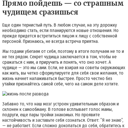
Прямо пойдешь — со страшным
чудищем сразишься
Еще один тернистый путь. В любом случае, на эту дорожку
необходимо стать, если планируются новые отношения. Но
прежде придется встретиться лицом к лицу с собственной
персоной. Признаюсь, не всегда встреча приятна.
Мы годами убегаем от себя, поэтому в итоге получаем не то и
не тех рядом. Секрет чудища заключается в том, чтобы не
сражаться с ним, а приручить и понять, что оно хочет. А
чудище — это мы сами. Если, не взирая на советы окружающих
как жить, вы четко сформулируете для себя свои желания, то
жизнь начнет налаживаться быстрее. Просто честно без
утайки признайтесь самой себе, чего на самом деле хотите.
Забавно то, что наш мозг устроен удивительным образом и
склонен к самообману. В голове всплывает голос мамы,
подруги, еще пары тройки знакомых. Но проявите
настойчивость и заставьте себя сознаться. Ответ: ”Я не знаю”,
— не работает. Если сложно докопаться до себя, обратитесь к