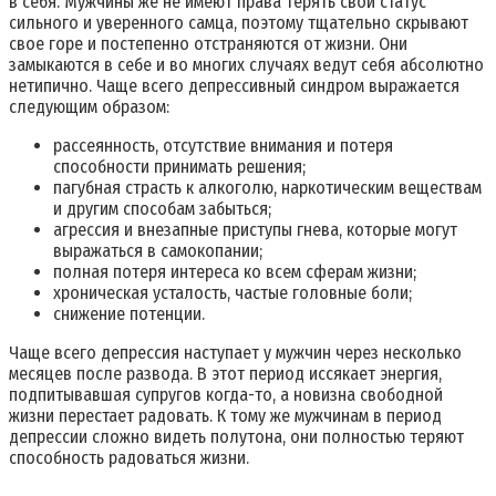
в себя. Мужчины же не имеют права терять свой статус
сильного и уверенного самца, поэтому тщательно скрывают
свое горе и постепенно отстраняются от жизни. Они
замыкаются в себе и во многих случаях ведут себя абсолютно
нетипично. Чаще всего депрессивный синдром выражается
следующим образом:
рассеянность, отсутствие внимания и потеря
способности принимать решения;
пагубная страсть к алкоголю, наркотическим веществам
и другим способам забыться;
агрессия и внезапные приступы гнева, которые могут
выражаться в самокопании;
полная потеря интереса ко всем сферам жизни;
хроническая усталость, частые головные боли;
снижение потенции.
Чаще всего депрессия наступает у мужчин через несколько
месяцев после развода. В этот период иссякает энергия,
подпитывавшая супругов когда-то, а новизна свободной
жизни перестает радовать. К тому же мужчинам в период
депрессии сложно видеть полутона, они полностью теряют
способность радоваться жизни.