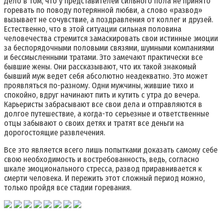
Дело в том, что у представителей сильного пола не принято
горевать по поводу потерянной любви, а слово «развод»
вызывает не сочувствие, а поздравления от коллег и друзей.
Естественно, что в этой ситуации сильная половина
человечества стремится замаскировать свои истинные эмоции
за беспорядочными половыми связями, шумными компаниями
и бессмысленными тратами. Это замечают практически все
бывшие жены. Они рассказывают, что их такой знакомый
бывший муж ведет себя абсолютно неадекватно. Это может
проявляться по-разному. Одни мужчины, жившие тихо и
спокойно, вдруг начинают пить и кутить с утра до вечера.
Карьеристы забрасывают все свои дела и отправляются в
долгое путешествие, а когда-то серьезные и ответственные
отцы забывают о своих детях и тратят все деньги на
дорогостоящие развлечения.
Все это является всего лишь попытками доказать самому себе
свою необходимость и востребованность, ведь, согласно
шкале эмоционального стресса, развод приравнивается к
смерти человека. И пережить этот сложный период можно,
только пройдя все стадии горевания.