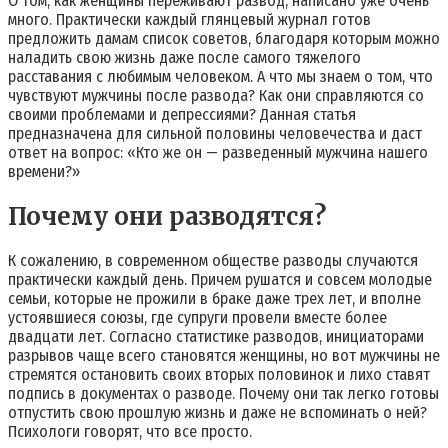
О том, как женщины переживают развод, написано уже очень
много. Практически каждый глянцевый журнал готов
предложить дамам список советов, благодаря которым можно
наладить свою жизнь даже после самого тяжелого
расставания с любимым человеком. А что мы знаем о том, что
чувствуют мужчины после развода? Как они справляются со
своими проблемами и депрессиями? Данная статья
предназначена для сильной половины человечества и даст
ответ на вопрос: «Кто же он — разведенный мужчина нашего
времени?»
Почему они разводятся?
К сожалению, в современном обществе разводы случаются
практически каждый день. Причем рушатся и совсем молодые
семьи, которые не прожили в браке даже трех лет, и вполне
устоявшиеся союзы, где супруги провели вместе более
двадцати лет. Согласно статистике разводов, инициаторами
разрывов чаще всего становятся женщины, но вот мужчины не
стремятся остановить своих вторых половинок и лихо ставят
подпись в документах о разводе. Почему они так легко готовы
отпустить свою прошлую жизнь и даже не вспоминать о ней?
Психологи говорят, что все просто.