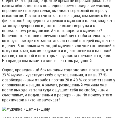
Стереотипы о разводе долгое время не пересматривались в
нашем обществе, но в последнее время поведение мужчин,
переживших потерю семьи, вызывает серьезный интерес у
психологов. Принято считать, что женщина, оказавшись без
финансовой поддержки и крепкого мужского плеча, впадает в
затяжную депрессию и долго не может вернуться к
нормальному ритму жизни. А что говорили о мужчинах?
Конечно, то, что они получают свободу от обязательств, за
которую приходится заплатить частичной потерей имущества
и денег. В остальном молодой мужчина или уже состоявшийся
могут жить так, как им вздумается и даже жениться на новой
пассии, с которой в некоторых случаях встречались годами.
Но правда оказывается вовсе не столь радужной.
Опрос, проведенный британскими социологами, показал, что
23 % мужчин чувствуют себя опустошенными, и лишь 37 % —
освобожденными от забот против 20 и 40 % соответственно у
опрошенных женщин. А значит, разведенный мужчина уже
после выхода из зала суда ощущает себя не свободным и
счастливым, а подавленным и растерянным. Но почему этого
практически никто не замечает?