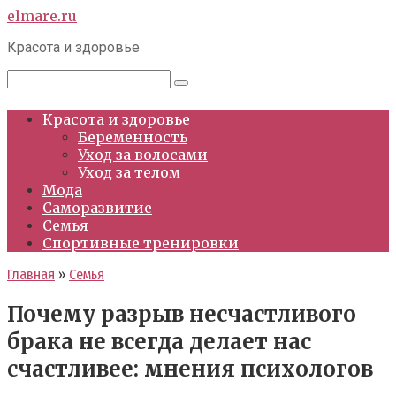
Перейти
elmare.ru
к
Красота и здоровье
контенту
Поиск:
Красота и здоровье
Беременность
Уход за волосами
Уход за телом
Мода
Саморазвитие
Семья
Спортивные тренировки
Главная
»
Семья
Почему разрыв несчастливого
брака не всегда делает нас
счастливее: мнения психологов