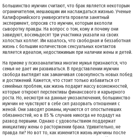
Большинство мужчин считают, что брак является некоторым
ограничителем, мешающим им наслаждаться жизнью. Ученые
Калифорнийского университета провели занятный
эксперимент, опросив сто мужчин, которым вкололи
сыворотку правды. На вопрос о том, кому и почему они
завидуют, восемьдесят три участника указали на своих
холостых коллег. Им казалось, что свободная и беззаботная
жизнь с большим количеством сексуальных контактов
является идеалом, недостижимым при наличии жены и детей.
На приеме у психоаналитика многие мужья признаются, что
семья не дает им развиваться. В представлении мужчин
свобода выглядит как заманчивая совокупность новых побед
и достижений. Кажется, что стоит только избавиться от
семейных проблем, как жизнь подарит массу возможностей,
которые откроют перспективы финансового и карьерного
роста. Но, несмотря на данные умозаключения, большинство
мужчин не чувствуют в себе сил разорвать отношения с
женой. Они заводят романы, мучаются от опостылевших
обязанностей, но в 85 % случаев никогда не подадут на
развод первыми. Однако с удовольствием поддержат
инициативу жены о расторжении брака. Удивительно, не
правда ли? Но вот то, как изменится жизнь мужчины после