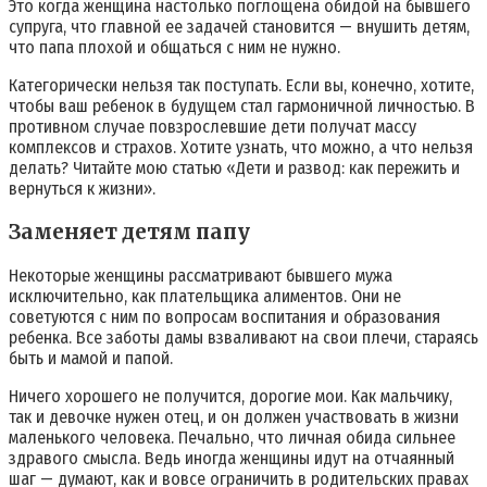
Это когда женщина настолько поглощена обидой на бывшего
супруга, что главной ее задачей становится — внушить детям,
что папа плохой и общаться с ним не нужно.
Категорически нельзя так поступать. Если вы, конечно, хотите,
чтобы ваш ребенок в будущем стал гармоничной личностью. В
противном случае повзрослевшие дети получат массу
комплексов и страхов. Хотите узнать, что можно, а что нельзя
делать? Читайте мою статью «Дети и развод: как пережить и
вернуться к жизни».
Заменяет детям папу
Некоторые женщины рассматривают бывшего мужа
исключительно, как плательщика алиментов. Они не
советуются с ним по вопросам воспитания и образования
ребенка. Все заботы дамы взваливают на свои плечи, стараясь
быть и мамой и папой.
Ничего хорошего не получится, дорогие мои. Как мальчику,
так и девочке нужен отец, и он должен участвовать в жизни
маленького человека. Печально, что личная обида сильнее
здравого смысла. Ведь иногда женщины идут на отчаянный
шаг — думают, как и вовсе ограничить в родительских правах