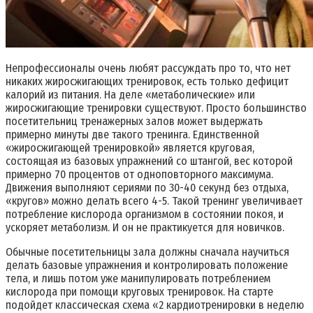
Непрофессионалы очень любят рассуждать про то, что нет
никаких жиросжигающих тренировок, есть только дефицит
калорий из питания. На деле «метаболические» или
жиросжигающие тренировки существуют. Просто большинство
посетительниц тренажерных залов может выдержать
примерно минуты две такого тренинга. Единственной
«жиросжигающей тренировкой» является круговая,
состоящая из базовых упражнений со штангой, вес которой
примерно 70 процентов от одноповторного максимума.
Движения выполняют сериями по 30-40 секунд без отдыха,
«кругов» можно делать всего 4-5. Такой тренинг увеличивает
потребление кислорода организмом в состоянии покоя, и
ускоряет метаболизм. И он не практикуется для новичков.
Обычные посетительницы зала должны сначала научиться
делать базовые упражнения и контролировать положение
тела, и лишь потом уже манипулировать потреблением
кислорода при помощи круговых тренировок. На старте
подойдет классическая схема «2 кардиотренировки в неделю