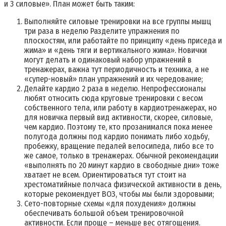
и 3 силовые». План может быть таким:
Выполняйте силовые тренировки на все группы мышц
три раза в неделю Разделите упражнения по
плоскостям, или работайте по принципу «день приседа и
жима» и «день тяги и вертикального жима». Новички
могут делать и одинаковый набор упражнений в
тренажерах, важна тут периодичность и техника, а не
«супер-новый» план упражнений и их чередование;
Делайте кардио 2 раза в неделю. Непрофессионалы
любят относить сюда круговые тренировки с весом
собственного тела, или работу в кардиотренажерах, но
для новичка первый вид активности, скорее, силовые,
чем кардио. Поэтому те, кто прозанимался пока менее
полугода должны под кардио понимать либо ходьбу,
пробежку, вращение педалей велосипеда, либо все то
же самое, только в тренажерах. Обычной рекомендации
«выполнять по 20 минут кардио в свободные дни» тоже
хватает не всем. Ориентироваться тут стоит на
хрестоматийные полчаса физической активности в день,
которые рекомендует ВОЗ, чтобы мы были здоровыми;
Сето-повторные схемы «для похудения» должны
обеспечивать большой объем тренировочной
активности. Если проще – меньше вес отягощения.