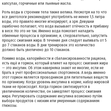
капсулах, горчичные или льняные масла.
Роль воды в строении тела также велика. Несмотря на то что
все диетологи рекомендуют употреблять не менее 1,5 литра
воды, это правило многие игнорируют, а зря. Девушки
ошибочно полагают, что вода вызывает отёчность и прибавку
в весе. Но это не так. Именно вода помогает наладить
обменные процессы в организме, и, следовательно, запустить
процесс сжигания жира. В течение дня следует выпивать от 5
до 7 стаканов воды. В дни тренировок это количество
должно быть увеличено до 10 стаканов.
Помимо воды, калорийности и сбалансированности рациона,
есть ещё и гормон, который влияет на процесс сжигания жира
— это инсулин. Об этом наверняка знают не многие, если не
брать в учёт профессиональных спортсменов. А ведь именно
этот гормон является проводником для питательных веществ
по организму. Когда уровень инсулина в норме, набор жировой
ткани не происходит. Когда гормон синтезируется в
увеличенном количестве, он замедляет процесс сжигания
жира. Регулировать содержание инсулина возможно путём
выбора продуктов с низким или умеренным содержанием
глюкозы.