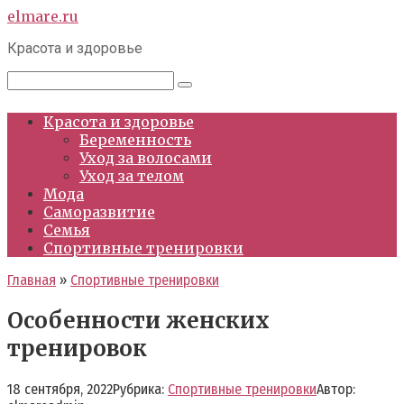
Перейти
elmare.ru
к
Красота и здоровье
контенту
Поиск:
Красота и здоровье
Беременность
Уход за волосами
Уход за телом
Мода
Саморазвитие
Семья
Спортивные тренировки
Главная
»
Спортивные тренировки
Особенности женских
тренировок
18 сентября, 2022
Рубрика:
Спортивные тренировки
Автор: