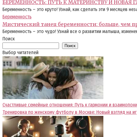
БЕРЕМЕННОСТЬ: ПУТЬ К МАТЕРИНСТВУ И НОВАЯ
Беременность – это круто! Узнай, как сделать эти 9 месяцев н
Беременность
Мистический танец беременности: больше, чем п
Беременность – это чудо! Узнай все о развитии малыша, измене
Поиск
Поиск
Выбор читателей
Счастливые семейные отношения: Путь к гармонии и взаимопо
Тренировка по женскому футболу в Москве: Новый взгляд на иг