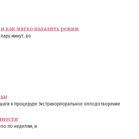
 и как мягко наладить режим
пару минут, во
мьи
шаги к процедуре Экстракорпоральное оплодотворение
нности
ело по неделям, и