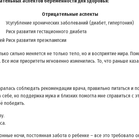
ательных аспектов беременности для здоровья:
Отрицательные аспекты
Усугубление хронических заболеваний (диабет, гипертония)
Риск развития гестационного диабета
ей
Риск развития преэклампсии
ько сильно меняется не только тело, но и восприятие мира. Пом
 Все мои приоритеты мгновенно изменились. То, что раньше каз
аралась соблюдать рекомендации врача, правильно питаться и 
 себе, но поддержка мужа и близких помогла мне справиться с э
ё победить.
у.
са.
онные ночи, постоянная забота о ребенке – все это требовало о