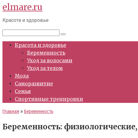
elmare.ru
Перейти
к
Красота и здоровье
контенту
Поиск:
Красота и здоровье
Беременность
Уход за волосами
Уход за телом
Мода
Саморазвитие
Семья
Спортивные тренировки
Главная
»
Беременность
Беременность: физиологические