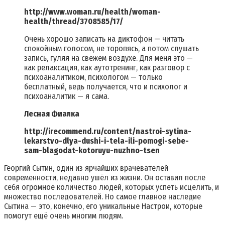
http://www.woman.ru/health/woman-
health/thread/3708585/17/
Очень хорошо записать на диктофон — читать
спокойным голосом, не торопясь, а потом слушать
запись, гуляя на свежем воздухе. Для меня это —
как релаксация, как аутотренинг, как разговор с
психоаналитиком, психологом — только
бесплатный, ведь получается, что и психолог и
психоаналитик — я сама.
Лесная Фиалка
http://irecommend.ru/content/nastroi-sytina-
lekarstvo-dlya-dushi-i-tela-ili-pomogi-sebe-
sam-blagodat-kotoruyu-nuzhno-tsen
Георгий Сытин, один из ярчайших врачевателей
современности, недавно ушёл из жизни. Он оставил после
себя огромное количество людей, которых успеть исцелить, и
множество последователей. Но самое главное наследие
Сытина — это, конечно, его уникальные Настрои, которые
помогут ещё очень многим людям.