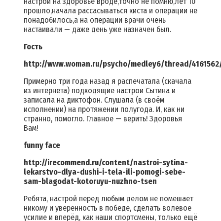
настрой на здоровье вроде,точно не помню,лет 10
прошло,начала рассасываться киста и операции не
понадобилось,а на операции врачи очень
настаивали — даже день уже назначен был.
Гость
http://www.woman.ru/psycho/medley6/thread/4161562
Примерно три года назад я распечатала (скачала
из интернета) подходящие настрои Сытина и
записала на диктофон. Слушала (в своём
исполнении) на протяжении полугода. И, как ни
странно, помогло. Главное — верить! Здоровья
Вам!
funny face
http://irecommend.ru/content/nastroi-sytina-
lekarstvo-dlya-dushi-i-tela-ili-pomogi-sebe-
sam-blagodat-kotoruyu-nuzhno-tsen
Ребята, настрой перед любым делом не помешает
никому и уверенность в победе, сделать волевое
усилие и вперёд, как наши спортсмены, только ещё