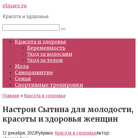
Перейти
elmare.ru
к
Красота и здоровье
контенту
Поиск:
Красота и здоровье
Беременность
Уход за волосами
Уход за телом
Мода
Саморазвитие
Семья
Спортивные тренировки
Главная
»
Красота и здоровье
Настрои Сытина для молодости,
красоты и здоровья женщин
12 декабря, 2022
Рубрика:
Красота и здоровье
Автор: