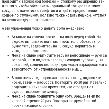
приводит к варикозной болезни — стойкому расширению вен.
Для того, чтобы обеспечить нормальный ток крови и тонус
сосудов, откажитесь от лифтов и отдайте предпочтение
ходьбе по ступенькам. Полезно также ходить пешком, кататься
на велосипеде/велотренажере.
А эти упражнения можно делать дома ежедневно:
Встаньте на колени, локти — на полу перед собой. На
выдохе выпрямите ноги так, чтобы тело образовало
букву «Л» , задержитесь на 10 секунд, вернитесь в
исходное положение.
Лежа на спине имитируйте езду на велосипеде — руки за
головой, ноги поднять перпендикулярно туловищу. 30
вращений, количество подходов может варьироваться в
зависимости от натренированности мышц.
В положении сидя прижмите пятки к полу, поднимите
носки, затем — наоборот. Повторить 20-30 раз. Идеально
подходит в вечернее время тем, кто страдает от
судорог икроножных мышц.
Лежа на спине поднимите одну ногу. Вращайте ей по
часовой стрелке 20 раз. Повторите с другой ногой
против часовой стрелки.