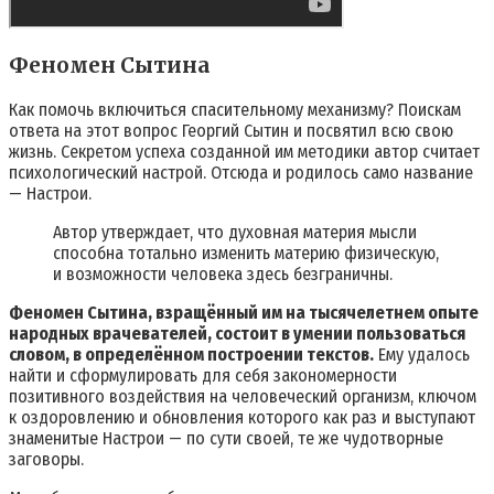
Феномен Сытина
Как помочь включиться спасительному механизму? Поискам
ответа на этот вопрос Георгий Сытин и посвятил всю свою
жизнь. Секретом успеха созданной им методики автор считает
психологический настрой. Отсюда и родилось само название
— Настрои.
Автор утверждает, что духовная материя мысли
способна тотально изменить материю физическую,
и возможности человека здесь безграничны.
Феномен Сытина, взращённый им на тысячелетнем опыте
народных врачевателей, состоит в умении пользоваться
словом, в определённом построении текстов.
Ему удалось
найти и сформулировать для себя закономерности
позитивного воздействия на человеческий организм, ключом
к оздоровлению и обновления которого как раз и выступают
знаменитые Настрои — по сути своей, те же чудотворные
заговоры.