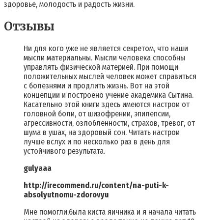
здоровье, молодость и радость жизни.
Отзывы
Ни для кого уже не является секретом, что наши
мысли материальны. Мысли человека способны
управлять физической материей. При помощи
положительных мыслей человек может справиться
с болезнями и продлить жизнь. Вот на этой
концепции и построено учение академика Сытина.
Касательно этой книги здесь имеются настрои от
головной боли, от шизофрении, эпилепсии,
агрессивности, озлобленности, страхов, тревог, от
шума в ушах, на здоровый сон. Читать настрои
лучше вслух и по несколько раз в день для
устойчивого результата.
gulyaaa
http://irecommend.ru/content/na-puti-k-
absolyutnomu-zdorovyu
Мне помогли,была киста яичника и я начала читать