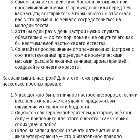
Самое сильное воздействие Настрои оказывают при
прослушивании в момент пробуждения или перед тем,
как заснуть; постарайтесь, чтобы ничего не отвлекало
вас в это время и не мешало сосредоточиться на
мелодии текста.
Хотя бы один раз в день Настрой нужно слушать
обязательно — до тех пор, пока вы не ощутите его как
бы неотъемлемой частью своего естества.
Сочетайте прослушивание омолаживающих Настроев с
соответствующими процедурами: косметическими
масками, расслабляющими ваннами, ароматерапией —
создавайте синергию красоты.
Как записывать настрои? Для этого тоже существует
несколько простых правил:
У вас должно быть отличное настроение; хорошо, если и
весь день складывается удачно, придавая вам
ощущение успешности и бодрости.
Ощутите себя героем-победителем, которому всё под
силу — припомните для этого с десяток самых ярких
своих удач и побед.
Голос на записи должен звучать оптимистично и
жизнеутверждающе — это обязательное правило.