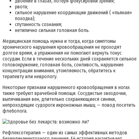
двоение в глазах, потеря фокусировки зрения;
рвота;
сильное нарушение координации движений ( «пьяная»
походка);
спутанность сознания;
нетипично сильная головная боль.
Медицинская помощь нужна и тогда, когда симптомы
хронического нарушения кровообращения не проходят
долгое время, а упражнения не помогают вернуть тонус
сосудам. Если в течение нескольких дней сохраняется сильное
головокружение, головная боль, сонливость, нарушение
концентрации внимания, утомляемость, обратитесь к
терапевту или неврологу.
Некоторые признаки нарушенного кровообращения в ногах
также требуют врачебной помощи. Сосудистые звездочки,
выпячивания вен, длительно сохраняющиеся синяки,
непроходящие судороги икроножных мышц — повод посетить
флеболога.
Рефлексотерапия — один из самых эффективных методов
безмедикаментозного лечения. Её история насчитывает…