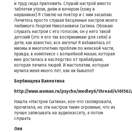
и труд сюда приложить. Слушай настрой вместо
таблетки утром, днём и вечером (хожу в
наушниках) Я ставлю на повтор и с ним засыпаю.
Лечитесь просто слушая бесценные настрои моего
любимого Георгия Николаевича Сытина. Обожаю
слушать настрои с его голосом, он у него такой
детский (это я его так воспринимаю для себя) а
дети, как известно, все ангелы! Я избавилась от
миомы и многолетних проблем по женской части,
правда, в комплексе с волшебной мазью, которая
мне досталась в наследство от прабабушки,
которая лечила людей. И мастопатии, которая
мучила меня много лет, как ни бывало!!
Бербинцева Валентина
http://www.woman.ru/psycho/medley6/thread/4161562
Нашла «Настрои Сытина», кое-что скопировала,
прочитала, но эти настрои такие огромные, что их
лучше записывать на аудиокассету, а потом
слушать
Оля