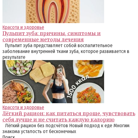
Красота и здоровье
Пульпит зуба: причины, симптомы и
современные методы лечения
Пульпит зуба представляет собой воспалительное
заболевание внутренней ткани зуба, которое развивается в
результате
Красота и здоровье
Лёгкий рацион: как питаться проще, чувствовать
себя лучше и не считать каждую калорию
Лёгкий рацион без подсчётов Новый подход к еде Многим
знакома усталость от бесконечных
Поиск