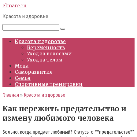
Перейти
elmare.ru
к
Красота и здоровье
контенту
Поиск:
Красота и здоровье
Беременность
Уход за волосами
Уход за телом
Мода
Саморазвитие
Семья
Спортивные тренировки
Главная
»
Красота и здоровье
Как пережить предательство и
измену любимого человека
Больно, когда предает любимый? Статусы о **предательстве**