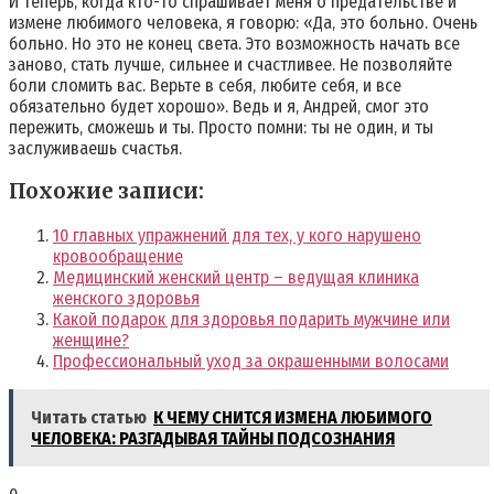
И теперь‚ когда кто-то спрашивает меня о предательстве и
измене любимого человека‚ я говорю: «Да‚ это больно. Очень
больно. Но это не конец света. Это возможность начать все
заново‚ стать лучше‚ сильнее и счастливее. Не позволяйте
боли сломить вас. Верьте в себя‚ любите себя‚ и все
обязательно будет хорошо». Ведь и я‚ Андрей‚ смог это
пережить‚ сможешь и ты. Просто помни: ты не один‚ и ты
заслуживаешь счастья.
Похожие записи:
10 главных упражнений для тех, у кого нарушено
кровообращение
Медицинский женский центр – ведущая клиника
женского здоровья
Какой подарок для здоровья подарить мужчине или
женщине?
Профессиональный уход за окрашенными волосами
Читать статью
К ЧЕМУ СНИТСЯ ИЗМЕНА ЛЮБИМОГО
ЧЕЛОВЕКА: РАЗГАДЫВАЯ ТАЙНЫ ПОДСОЗНАНИЯ