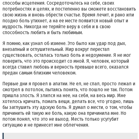
способы исцеления. Сосредоточьтесь на себе‚ своих
потребностях и целях‚ и постепенно вы сможете восстановить
свою жизнь и вновь обрести счастье. Время лечит‚ и рано или
поздно боль утихнет‚ а на ее месте появится новый опыт и
мудрость. Никогда не теряйте веру в себя и в свою
способность любить и быть любимым.
Я помню‚ как узнал об измене. Это было как удар под дых‚
внезапный и оглушительный. Мир вокруг перестал
существовать‚ осталась только боль и недоумение. Я не мог
поверить‚ что это происходит со мной. Я‚ человек‚ который
всегда ставил любовь и верность превыше всего‚ оказался
предан самым близким человеком.
Первые дни я провел в апатии. Не ел‚ не спал‚ просто лежал и
смотрел в потолок‚ пытаясь понять‚ что пошло не так. Потом
пришла злость. Я злился на нее‚ на себя‚ на весь мир. Мне
хотелось кричать‚ ломать вещи‚ делать все‚ что угодно‚ лишь
бы заглушить эту адскую боль. Я думал о мести‚ о том‚ чтобы
причинить ей такую же боль‚ какую она причинила мне. Но
потом понял‚ что это не выход. Месть только усугубит
ситуацию и не принесет мне облегчения.