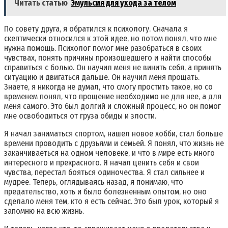
Читать статью
Эмульсия для ухода за телом
По совету друга‚ я обратился к психологу. Сначала я
скептически относился к этой идее‚ но потом понял‚ что мне
нужна помощь. Психолог помог мне разобраться в своих
чувствах‚ понять причины произошедшего и найти способы
справиться с болью. Он научил меня не винить себя‚ а принять
ситуацию и двигаться дальше. Он научил меня прощать.
Знаете‚ я никогда не думал‚ что смогу простить такое‚ но со
временем понял‚ что прощение необходимо не для нее‚ а для
меня самого. Это был долгий и сложный процесс‚ но он помог
мне освободиться от груза обиды и злости.
Я начал заниматься спортом‚ нашел новое хобби‚ стал больше
времени проводить с друзьями и семьей. Я понял‚ что жизнь не
заканчиваеться на одном человеке‚ и что в мире есть много
интересного и прекрасного. Я начал ценить себя и свои
чувства‚ перестал бояться одиночества. Я стал сильнее и
мудрее. Теперь‚ оглядываясь назад‚ я понимаю‚ что
предательство‚ хоть и было болезненным опытом‚ но оно
сделало меня тем‚ кто я есть сейчас. Это был урок‚ который я
запомню на всю жизнь.