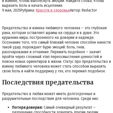
и измене, чтобы выплеснуть эмоции. Найдите слова, чтобы
выразить боль и начать исцеление.
9 мая, 2025
Рубрика:
Красота и здоровье
Автор:
Redactor
Предательство и измена любимого человека – это глубокая
рана‚ которая оставляет шрамы на сердце и в душе. Это
крушение мира‚ построенного на доверии и надежде.
Осознание того‚ что самый близкий человек способен нанести
такой удар‚ порождает бурю эмоций: боль‚ гнев‚
разочарование и отчаяние. Пережить подобное – значит
пройти через сложный этап переосмысления ценностей и
поиска новых ориентиров в жизни. Статус про предательство и
измену любимого человека может стать способом выразить
свою боль и найти поддержку у тех‚ кто пережил подобное.
Последствия предательства
Предательство в любви может иметь долгосрочные и
разрушительные последствия для человека. Среди них:
Потеря доверия:
Самый очевидный результат –
разрушение способности доверять другим людям‚