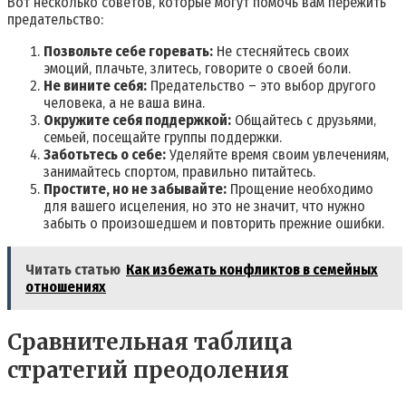
Вот несколько советов‚ которые могут помочь вам пережить
предательство:
Позвольте себе горевать:
Не стесняйтесь своих
эмоций‚ плачьте‚ злитесь‚ говорите о своей боли.
Не вините себя:
Предательство – это выбор другого
человека‚ а не ваша вина.
Окружите себя поддержкой:
Общайтесь с друзьями‚
семьей‚ посещайте группы поддержки.
Заботьтесь о себе:
Уделяйте время своим увлечениям‚
занимайтесь спортом‚ правильно питайтесь.
Простите‚ но не забывайте:
Прощение необходимо
для вашего исцеления‚ но это не значит‚ что нужно
забыть о произошедшем и повторить прежние ошибки.
Читать статью
Как избежать конфликтов в семейных
отношениях
Сравнительная таблица
стратегий преодоления