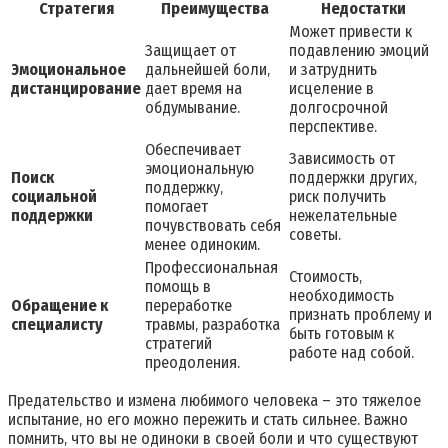
Стратегия
Преимущества
Недостатки
Может привести к
Защищает от
подавлению эмоций
Эмоциональное
дальнейшей боли‚
и затруднить
дистанцирование
дает время на
исцеление в
обдумывание.
долгосрочной
перспективе.
Обеспечивает
Зависимость от
эмоциональную
Поиск
поддержки других‚
поддержку‚
социальной
риск получить
помогает
поддержки
нежелательные
почувствовать себя
советы.
менее одиноким.
Профессиональная
Стоимость‚
помощь в
необходимость
Обращение к
переработке
признать проблему и
специалисту
травмы‚ разработка
быть готовым к
стратегий
работе над собой.
преодоления.
Предательство и измена любимого человека – это тяжелое
испытание‚ но его можно пережить и стать сильнее. Важно
помнить‚ что вы не одиноки в своей боли и что существуют