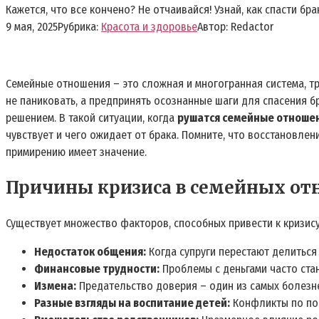
Кажется, что все кончено? Не отчаивайся! Узнай, как спасти бр
9 мая, 2025
Рубрика:
Красота и здоровье
Автор:
Redactor
Семейные отношения – это сложная и многогранная система, тр
не паниковать, а предпринять осознанные шаги для спасения б
решением. В такой ситуации, когда
рушатся семейные отноше
чувствует и чего ожидает от брака. Помните, что восстановлен
примирению имеет значение.
Причины кризиса в семейных о
Существует множество факторов, способных привести к кризису
Недостаток общения:
Когда супруги перестают делиться
Финансовые трудности:
Проблемы с деньгами часто стан
Измена:
Предательство доверия – один из самых болезн
Разные взгляды на воспитание детей:
Конфликты по пов