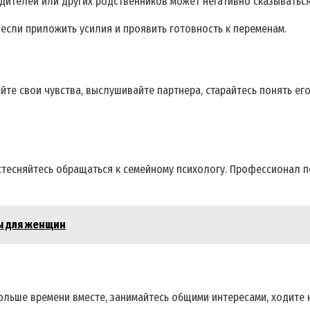
ителей или других родственников может негативно сказываться
 если приложить усилия и проявить готовность к переменам.
йте свои чувства, выслушивайте партнера, старайтесь понять его
 стесняйтесь обращаться к семейному психологу. Профессионал п
ы для женщин
ольше времени вместе, занимайтесь общими интересами, ходите 