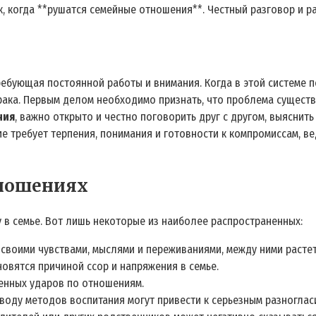
ак, когда **рушатся семейные отношения**. Честный разговор и р
ебующая постоянной работы и внимания. Когда в этой системе по
рака. Первым делом необходимо признать, что проблема существ
ния
, важно открыто и честно поговорить друг с другом, выяснит
ие требует терпения, понимания и готовности к компромиссам, в
тношениях
 в семье. Вот лишь некоторые из наиболее распространенных:
 своими чувствами, мыслями и переживаниями, между ними растет
овятся причиной ссор и напряжения в семье.
енных ударов по отношениям.
оду методов воспитания могут привести к серьезным разноглас