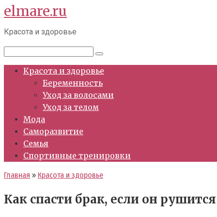
elmare.ru
Перейти
к
Красота и здоровье
контенту
Поиск:
Красота и здоровье
Беременность
Уход за волосами
Уход за телом
Мода
Саморазвитие
Семья
Спортивные тренировки
Главная
»
Красота и здоровье
Как спасти брак, если он рушится