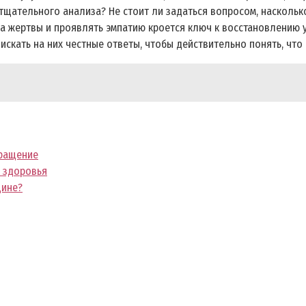
е тщательного анализа? Не стоит ли задаться вопросом, насколь
а жертвы и проявлять эмпатию кроется ключ к восстановлению у
скать на них честные ответы, чтобы действительно понять, что
бращение
 здоровья
щине?