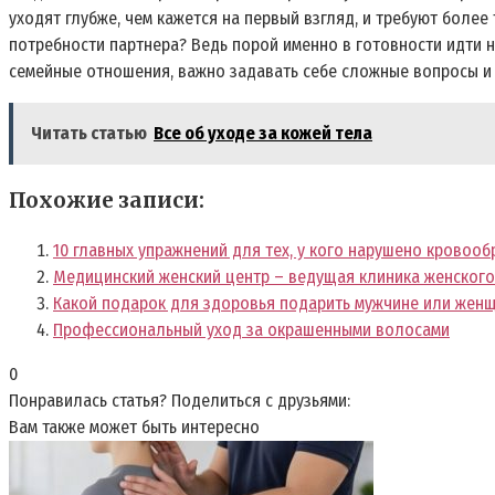
уходят глубже, чем кажется на первый взгляд, и требуют боле
потребности партнера? Ведь порой именно в готовности идти н
семейные отношения, важно задавать себе сложные вопросы и и
Читать статью
Все об уходе за кожей тела
Похожие записи:
10 главных упражнений для тех, у кого нарушено кровоо
Медицинский женский центр – ведущая клиника женского
Какой подарок для здоровья подарить мужчине или жен
Профессиональный уход за окрашенными волосами
0
Понравилась статья? Поделиться с друзьями:
Вам также может быть интересно