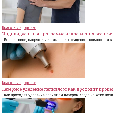
Красота и здоровье
Индивидуальная программа исправления осанки: 
Боль в спине, напряжение в мышцах, ощущение скованности в
Красота и здоровье
Лазерное удаление папиллом: как проходит проце
Как проходит удаление папиллом лазером Когда на коже появ