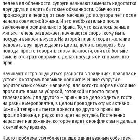
пелена влюбленности: супруги начинают замечать недостатки
друг друга и делить бытовые обязанности. Обычно это
происходит в период от семи месяцев до полутора лет после
начала совместной жизни. И это необязательно после
заключения официального брака. То, что казалось раньше
милым, теперь раздражает, начинаются споры, кому мыть
посуду и выносить мусор. На второй план отходит желание
радовать друг друга: дарить цветы, делать сюрпризы без
повода, просто говорить слова нежности, они всё больше
заменяются разговорами о делах насущных и спорами, кто
прав.
Начинают остро ощущаться разности в традициях, правилах и
устоях, к которым привыкли новоиспеченные супруги в
родительских семьях. Например, для кого-то норма выходные
проводить дома за уборкой, готовкой и просто перед
телевизором, для другого – привычное дело ходить в гости,
на разные мероприятия, в целом проводить отдых активно.
Каждый теперь пытается донести до другого привычки
прошлой жизни, и редко кто идет на уступки. Постепенно
нарастает напряжение, которое ведет к конфликтам и дальше
к семейному кризису.
Часто проблема усугубляется еще одним важным событием –