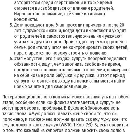
авторитетом среди сверстников и в то же время
старается высвободиться от влияния родителей.
Нарастает непонимание, всё чаще возникают
конфликты.
Дети покидают дом. Этап проходит примерно после 20
лет супружеской жизни, когда дети вырастают и уходят
от родителей в самостоятельную жизнь или уезжают
учиться в другой город. Происходит пересмотр ролей в
семье, родители учатся не контролировать своих детей,
пара старается по-новому строить отношения.
Этап «опустевшего гнезда». Супруги перераспределяют
обязанности, ищут, чем заполнить свободное время,
продолжают налаживать личные отношения, примеряют
на себя новые роли бабушки и дедушки. В этот период
супруги готовятся к выходу на пенсию, пытаются найти
новые занятия для самореализации.
Потеря эмоционального контакта может возникнуть на любом
этапе, особенно если конфликт затягивается, а супруги не
могут проговорить проблемы. В Духовной Экономике есть
такие слова: «Муж должен давать жене своей то, что ей
положено, и так же жена должна давать своему мужу всё, что
ему положено как ее мужу» (WBTC, 1 Кор. 7:3). Здесь говорится
о том, что каждый из супругов должен вносить свою долю в