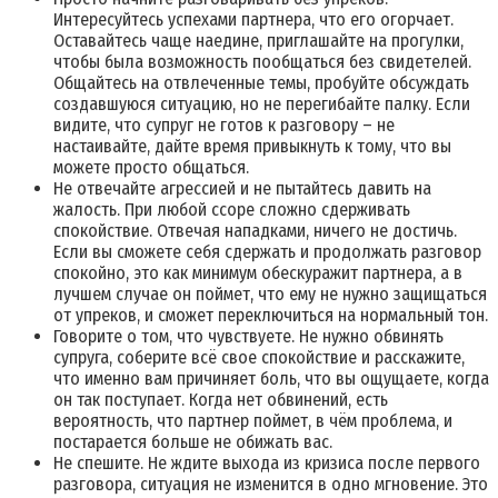
Интересуйтесь успехами партнера, что его огорчает.
Оставайтесь чаще наедине, приглашайте на прогулки,
чтобы была возможность пообщаться без свидетелей.
Общайтесь на отвлеченные темы, пробуйте обсуждать
создавшуюся ситуацию, но не перегибайте палку. Если
видите, что супруг не готов к разговору – не
настаивайте, дайте время привыкнуть к тому, что вы
можете просто общаться.
Не отвечайте агрессией и не пытайтесь давить на
жалость. При любой ссоре сложно сдерживать
спокойствие. Отвечая нападками, ничего не достичь.
Если вы сможете себя сдержать и продолжать разговор
спокойно, это как минимум обескуражит партнера, а в
лучшем случае он поймет, что ему не нужно защищаться
от упреков, и сможет переключиться на нормальный тон.
Говорите о том, что чувствуете. Не нужно обвинять
супруга, соберите всё свое спокойствие и расскажите,
что именно вам причиняет боль, что вы ощущаете, когда
он так поступает. Когда нет обвинений, есть
вероятность, что партнер поймет, в чём проблема, и
постарается больше не обижать вас.
Не спешите. Не ждите выхода из кризиса после первого
разговора, ситуация не изменится в одно мгновение. Это