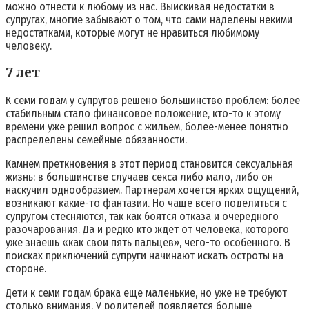
можно отнести к любому из нас. Выискивая недостатки в
супругах, многие забывают о том, что сами наделены некими
недостатками, которые могут не нравиться любимому
человеку.
7 лет
К семи годам у супругов решено большинство проблем: более
стабильным стало финансовое положение, кто-то к этому
времени уже решил вопрос с жильем, более-менее понятно
распределены семейные обязанности.
Камнем преткновения в этот период становится сексуальная
жизнь: в большинстве случаев секса либо мало, либо он
наскучил однообразием. Партнерам хочется ярких ощущений,
возникают какие-то фантазии. Но чаще всего поделиться с
супругом стесняются, так как боятся отказа и очередного
разочарования. Да и редко кто ждет от человека, которого
уже знаешь «как свои пять пальцев», чего-то особенного. В
поисках приключений супруги начинают искать остроты на
стороне.
Дети к семи годам брака еще маленькие, но уже не требуют
столько внимания. У родителей появляется больше