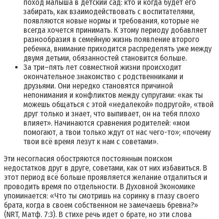
поход малыша в детский сад: кто и когда будет его
забирать, как взаимодействовать с воспитателями,
появляются новые нормы и требования, которые не
всегда хочется принимать. К этому периоду добавляет
разнообразия в семейную жизнь появление второго
ребенка, внимание приходится распределять уже между
двумя детьми, обязанностей становится больше.
За три–пять лет совместной жизни происходит
окончательное знакомство с родственниками и
друзьями. Они нередко становятся причиной
непонимания и конфликтов между супругами: «как ты
можешь общаться с этой «недалекой» подругой», «твой
друг только и знает, что выпивает, он на тебя плохо
влияет». Начинаются сравнения родителей: «мои
помогают, а твои только ждут от нас чего-то»; «почему
твои всё время лезут к нам с советами».
Эти несогласия обостряются постоянным поиском
недостатков друг в друге, советами, как от них избавиться. В
этот период всё больше проявляется желание отдалиться и
проводить время по отдельности. В Духовной Экономике
упоминается: «Что ты смотришь на соринку в глазу своего
брата, когда в своем собственном не замечаешь бревна?»
(NRT, Матф. 7:3). В стихе речь идет о брате, но эти слова