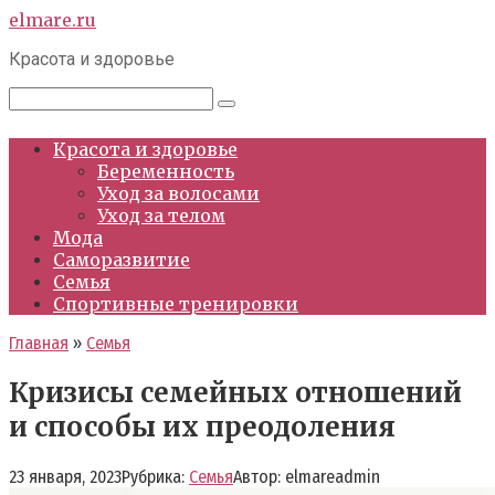
Перейти
elmare.ru
к
Красота и здоровье
контенту
Поиск:
Красота и здоровье
Беременность
Уход за волосами
Уход за телом
Мода
Саморазвитие
Семья
Спортивные тренировки
Главная
»
Семья
Кризисы семейных отношений
и способы их преодоления
23 января, 2023
Рубрика:
Семья
Автор:
elmareadmin