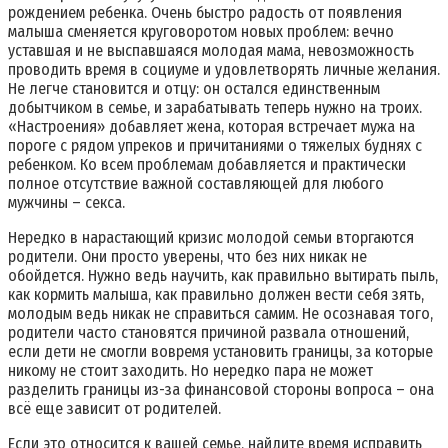
рождением ребенка. Очень быстро радость от появления
малыша сменяется круговоротом новых проблем: вечно
уставшая и не выспавшаяся молодая мама, невозможность
проводить время в социуме и удовлетворять личные желания.
Не легче становится и отцу: он остался единственным
добытчиком в семье, и зарабатывать теперь нужно на троих.
«Настроения» добавляет жена, которая встречает мужа на
пороге с рядом упреков и причитаниями о тяжелых буднях с
ребенком. Ко всем проблемам добавляется и практически
полное отсутствие важной составляющей для любого
мужчины – секса.
Нередко в нарастающий кризис молодой семьи вторгаются
родители. Они просто уверены, что без них никак не
обойдется. Нужно ведь научить, как правильно вытирать пыль,
как кормить малыша, как правильно должен вести себя зять,
молодым ведь никак не справиться самим. Не осознавая того,
родители часто становятся причиной развала отношений,
если дети не смогли вовремя установить границы, за которые
никому не стоит заходить. Но нередко пара не может
разделить границы из-за финансовой стороны вопроса – она
всё еще зависит от родителей.
Если это относится к вашей семье, найдите время исправить