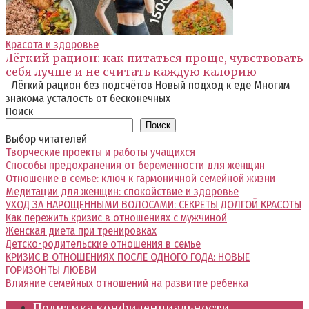
Красота и здоровье
Лёгкий рацион: как питаться проще, чувствовать
себя лучше и не считать каждую калорию
Лёгкий рацион без подсчётов Новый подход к еде Многим
знакома усталость от бесконечных
Поиск
Поиск
Выбор читателей
Творческие проекты и работы учащихся
Способы предохранения от беременности для женщин
Отношение в семье: ключ к гармоничной семейной жизни
Медитации для женщин: спокойствие и здоровье
УХОД ЗА НАРОЩЕННЫМИ ВОЛОСАМИ: СЕКРЕТЫ ДОЛГОЙ КРАСОТЫ
Как пережить кризис в отношениях с мужчиной
Женская диета при тренировках
Детско-родительские отношения в семье
КРИЗИС В ОТНОШЕНИЯХ ПОСЛЕ ОДНОГО ГОДА: НОВЫЕ
ГОРИЗОНТЫ ЛЮБВИ
Влияние семейных отношений на развитие ребенка
Политика конфиденциальности