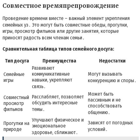
Совместное времяпрепровождение
Проведение времени вместе – важный элемент укрепления
семейных уз․ Это могут быть совместные обеды, прогулки,
игры, просмотр фильмов или другие занятия, которые
приносят радость всем членам семьи․
Сравнительная таблица типов семейного досуга:
Тип досуга
Преимущества
Недостатки
Развивают
коммуникативные
Могут вызывать
Семейные
навыки, укрепляют
игры
конкуренцию и споры․
связь․
Может быть
Расслабляет, позволяет
Совместный
пассивным и не
обсудить интересные
просмотр
способствовать
фильмов
темы․
общению․
Улучшают физическое и
Зависят от погодных
Прогулки на
эмоциональное
природе
условий․
здоровье, сближают․