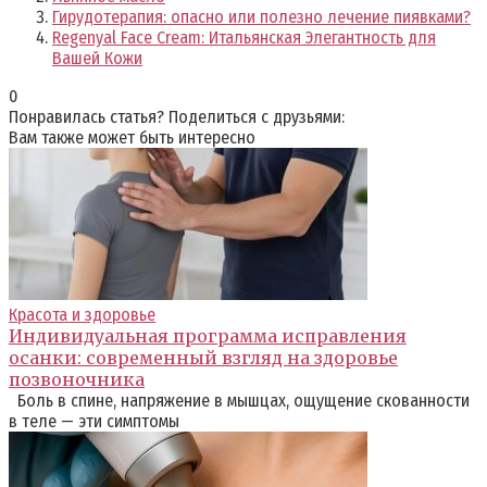
Гирудотерапия: опасно или полезно лечение пиявками?
Regenyal Face Cream: Итальянская Элегантность для
Вашей Кожи
0
Понравилась статья? Поделиться с друзьями:
Вам также может быть интересно
Красота и здоровье
Индивидуальная программа исправления
осанки: современный взгляд на здоровье
позвоночника
Боль в спине, напряжение в мышцах, ощущение скованности
в теле — эти симптомы