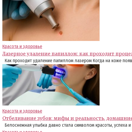
Красота и здоровье
Лазерное удаление папиллом: как проходит проце
Как проходит удаление папиллом лазером Когда на коже появ
Красота и здоровье
Отбеливание зубов: мифы и реальность, домашни
Белоснежная улыбка давно стала символом красоты, успеха и 