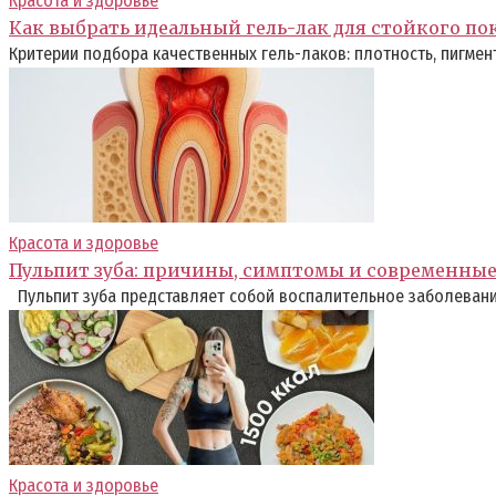
Красота и здоровье
Как выбрать идеальный гель-лак для стойкого п
Критерии подбора качественных гель-лаков: плотность, пигмент
Красота и здоровье
Пульпит зуба: причины, симптомы и современны
Пульпит зуба представляет собой воспалительное заболевание
Красота и здоровье