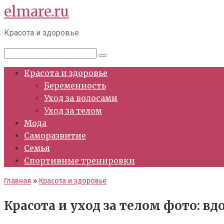
elmare.ru
Перейти
к
Красота и здоровье
контенту
Поиск:
Красота и здоровье
Беременность
Уход за волосами
Уход за телом
Мода
Саморазвитие
Семья
Спортивные тренировки
Главная
»
Красота и здоровье
Красота и уход за телом фото: в