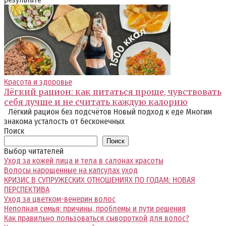
Красота и здоровье
Лёгкий рацион: как питаться проще, чувствовать
себя лучше и не считать каждую калорию
Лёгкий рацион без подсчётов Новый подход к еде Многим
знакома усталость от бесконечных
Поиск
Поиск
Выбор читателей
Уход за кожей лица и тела в салонах красоты
Волосы нарощенные на капсулах уход
КРИЗИС В СУПРУЖЕСКИХ ОТНОШЕНИЯХ ПО ГОДАМ: НОВАЯ
ПЕРСПЕКТИВА
Уход за цветком-венерин волос
Неполная семья: причины, проблемы и пути решения
Как правильно пользоваться сывороткой для волос?