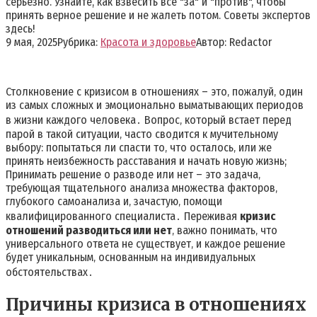
серьезно. Узнайте, как взвесить все "за" и "против", чтобы
принять верное решение и не жалеть потом. Советы экспертов
здесь!
9 мая, 2025
Рубрика:
Красота и здоровье
Автор:
Redactor
Столкновение с кризисом в отношениях – это‚ пожалуй‚ один
из самых сложных и эмоционально выматывающих периодов
в жизни каждого человека․ Вопрос‚ который встает перед
парой в такой ситуации‚ часто сводится к мучительному
выбору: попытаться ли спасти то‚ что осталось‚ или же
принять неизбежность расставания и начать новую жизнь;
Принимать решение о разводе или нет – это задача‚
требующая тщательного анализа множества факторов‚
глубокого самоанализа и‚ зачастую‚ помощи
квалифицированного специалиста․ Переживая
кризис
отношений разводиться или нет
‚ важно понимать‚ что
универсального ответа не существует‚ и каждое решение
будет уникальным‚ основанным на индивидуальных
обстоятельствах․
Причины кризиса в отношениях