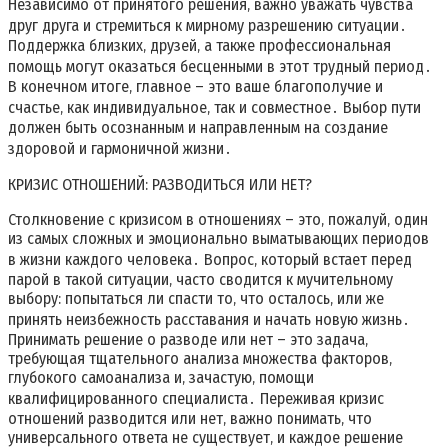
Независимо от принятого решения‚ важно уважать чувства
друг друга и стремиться к мирному разрешению ситуации․
Поддержка близких‚ друзей‚ а также профессиональная
помощь могут оказаться бесценными в этот трудный период․
В конечном итоге‚ главное – это ваше благополучие и
счастье‚ как индивидуальное‚ так и совместное․ Выбор пути
должен быть осознанным и направленным на создание
здоровой и гармоничной жизни․
КРИЗИС ОТНОШЕНИЙ: РАЗВОДИТЬСЯ ИЛИ НЕТ?
Столкновение с кризисом в отношениях – это‚ пожалуй‚ один
из самых сложных и эмоционально выматывающих периодов
в жизни каждого человека․ Вопрос‚ который встает перед
парой в такой ситуации‚ часто сводится к мучительному
выбору: попытаться ли спасти то‚ что осталось‚ или же
принять неизбежность расставания и начать новую жизнь․
Принимать решение о разводе или нет – это задача‚
требующая тщательного анализа множества факторов‚
глубокого самоанализа и‚ зачастую‚ помощи
квалифицированного специалиста․ Переживая кризис
отношений разводится или нет‚ важно понимать‚ что
универсального ответа не существует‚ и каждое решение