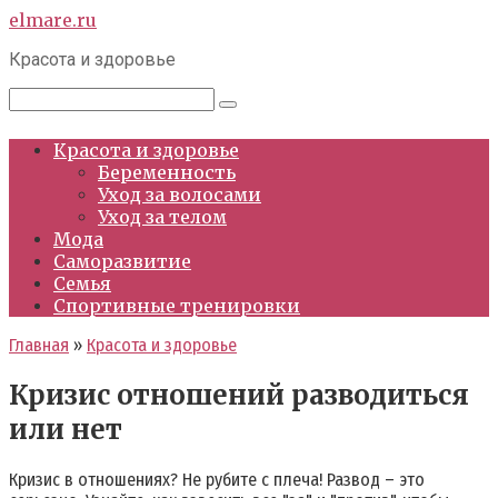
Перейти
elmare.ru
к
Красота и здоровье
контенту
Поиск:
Красота и здоровье
Беременность
Уход за волосами
Уход за телом
Мода
Саморазвитие
Семья
Спортивные тренировки
Главная
»
Красота и здоровье
Кризис отношений разводиться
или нет
Кризис в отношениях? Не рубите с плеча! Развод – это