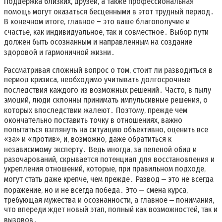
Поддержка близких‚ друзей‚ а также профессиональная
помощь могут оказаться бесценными в этот трудный период․
В конечном итоге‚ главное – это ваше благополучие и
счастье‚ как индивидуальное‚ так и совместное․ Выбор пути
должен быть осознанным и направленным на создание
здоровой и гармоничной жизни․
Рассматривая сложный вопрос о том‚ стоит ли разводиться в
период кризиса‚ необходимо учитывать долгосрочные
последствия каждого из возможных решений․ Часто‚ в пылу
эмоций‚ люди склонны принимать импульсивные решения‚ о
которых впоследствии жалеют․ Поэтому‚ прежде чем
окончательно поставить точку в отношениях‚ важно
попытаться взглянуть на ситуацию объективно‚ оценить все
«за» и «против»‚ и‚ возможно‚ даже обратиться к
независимому эксперту․ Ведь иногда‚ за пеленой обид и
разочарований‚ скрывается потенциал для восстановления и
укрепления отношений‚ которые‚ при правильном подходе‚
могут стать даже крепче‚ чем прежде․ Развод ‒ это не всегда
поражение‚ но и не всегда победа․ Это ⏤ смена курса‚
требующая мужества и осознанности‚ а главное ‒ понимания‚
что впереди ждет новый этап‚ полный как возможностей‚ так и
вызовов․