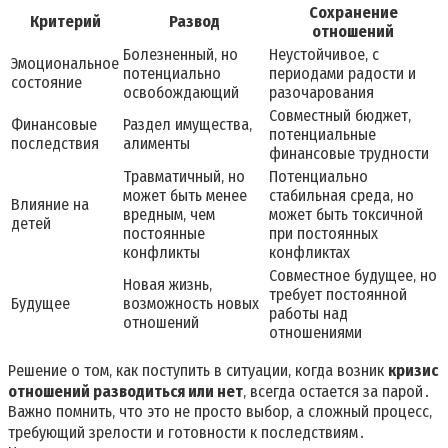
Сохранение
Критерий
Развод
отношений
Болезненный‚ но
Неустойчивое‚ с
Эмоциональное
потенциально
периодами радости и
состояние
освобождающий
разочарования
Совместный бюджет‚
Финансовые
Раздел имущества‚
потенциальные
последствия
алименты
финансовые трудности
Травматичный‚ но
Потенциально
может быть менее
стабильная среда‚ но
Влияние на
вредным‚ чем
может быть токсичной
детей
постоянные
при постоянных
конфликты
конфликтах
Совместное будущее‚ но
Новая жизнь‚
требует постоянной
Будущее
возможность новых
работы над
отношений
отношениями
Решение о том‚ как поступить в ситуации‚ когда возник
кризис
отношений разводиться или нет
‚ всегда остается за парой․
Важно помнить‚ что это не просто выбор‚ а сложный процесс‚
требующий зрелости и готовности к последствиям․