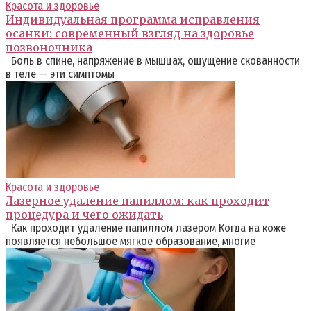
Красота и здоровье
Индивидуальная программа исправления
осанки: современный взгляд на здоровье
позвоночника
Боль в спине, напряжение в мышцах, ощущение скованности
в теле — эти симптомы
Красота и здоровье
Лазерное удаление папиллом: как проходит
процедура и чего ожидать
Как проходит удаление папиллом лазером Когда на коже
появляется небольшое мягкое образование, многие