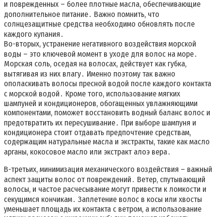
и поврежденных – более плотные масла, обеспечивающие
дополнительное питание․ Важно помнить, что
солнцезащитные средства необходимо обновлять после
каждого купания․
Во-вторых, устранение негативного воздействия морской
воды – это ключевой момент в уходе для волос на море․
Морская соль, оседая на волосах, действует как губка,
вытягивая из них влагу․ Именно поэтому так важно
ополаскивать волосы пресной водой после каждого контакта
с морской водой․ Кроме того, использование мягких
шампуней и кондиционеров, обогащенных увлажняющими
компонентами, поможет восстановить водный баланс волос и
предотвратить их пересушивание․ При выборе шампуня и
кондиционера стоит отдавать предпочтение средствам,
содержащим натуральные масла и экстракты, такие как масло
арганы, кокосовое масло или экстракт алоэ вера․
В-третьих, минимизация механического воздействия – важный
аспект защиты волос от повреждений․ Ветер, спутывающий
волосы, и частое расчесывание могут привести к ломкости и
секущимся кончикам․ Заплетение волос в косы или хвосты
уменьшает площадь их контакта с ветром, а использование