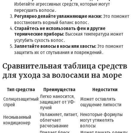
Избегайте агрессивных средств, которые могут
пересушить волосы․
Регулярно делайте увлажняющие маски:
Это поможет
восстановить водный баланс волос․
Старайтесь не использовать фен и другие
термические приборы:
Высокая температура может
усугубить сухость волос․
Заплетайте волосы в косы или хвосты:
Это поможет
защитить их от спутывания и повреждений․
Сравнительная таблица средств
для ухода за волосами на море
Тип средства
Преимущества
Недостатки
Легко наносится,
Солнцезащитный
Может оставлять
защищает от УФ-
спрей
ощущение липкости
лучей
Увлажняет, питает,
Некоторые формулы
Несмываемый
облегчает
могут утяжелять
кондиционер
расчесывание
волосы
Придает блеск,
Может пачкать одежду,