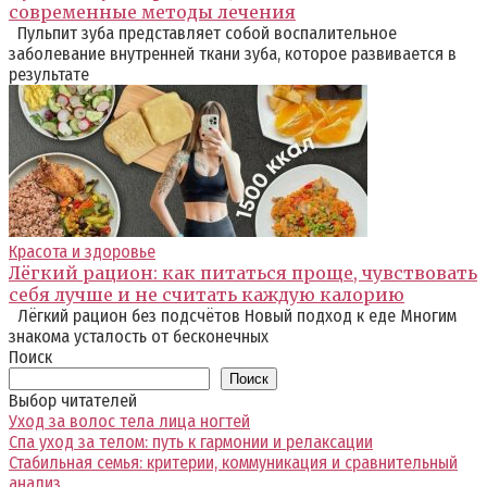
современные методы лечения
Пульпит зуба представляет собой воспалительное
заболевание внутренней ткани зуба, которое развивается в
результате
Красота и здоровье
Лёгкий рацион: как питаться проще, чувствовать
себя лучше и не считать каждую калорию
Лёгкий рацион без подсчётов Новый подход к еде Многим
знакома усталость от бесконечных
Поиск
Поиск
Выбор читателей
Уход за волос тела лица ногтей
Спа уход за телом: путь к гармонии и релаксации
Стабильная семья: критерии, коммуникация и сравнительный
анализ