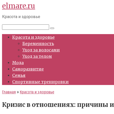
elmare.ru
Перейти
к
Красота и здоровье
контенту
Поиск:
Красота и здоровье
Беременность
Уход за волосами
Уход за телом
Мода
Саморазвитие
Семья
Спортивные тренировки
Главная
»
Красота и здоровье
Кризис в отношениях: причины 