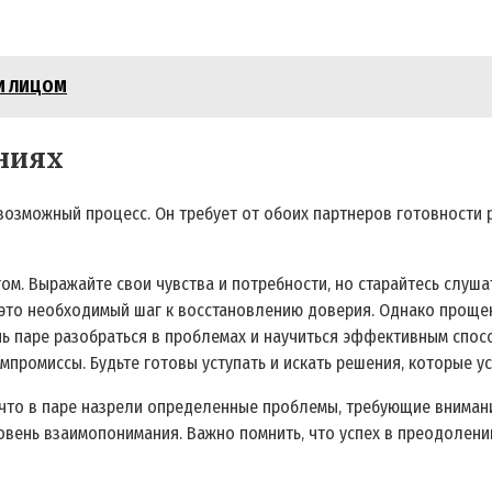
 И ЛИЦОМ
ниях
озможный процесс. Он требует от обоих партнеров готовности р
ом. Выражайте свои чувства и потребности‚ но старайтесь слуша
это необходимый шаг к восстановлению доверия. Однако прощени
ь паре разобраться в проблемах и научиться эффективным спос
мпромиссы. Будьте готовы уступать и искать решения‚ которые у
м‚ что в паре назрели определенные проблемы‚ требующие вниман
ровень взаимопонимания. Важно помнить‚ что успех в преодолен