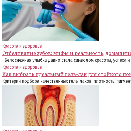
Красота и здоровье
Отбеливание зубов: мифы и реальность, домашни
Белоснежная улыбка давно стала символом красоты, успеха и 
Красота и здоровье
Как выбрать идеальный гель-лак для стойкого п
Критерии подбора качественных гель-лаков: плотность, пигмент