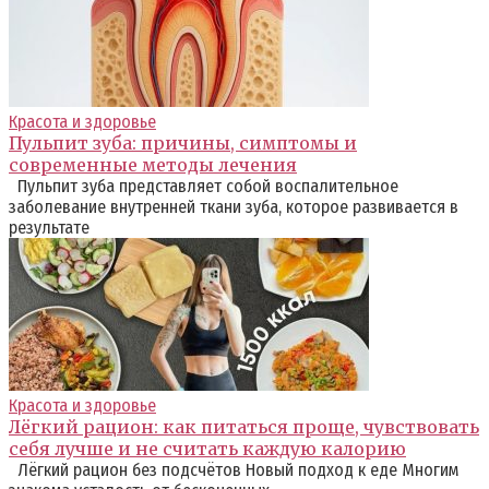
Красота и здоровье
Пульпит зуба: причины, симптомы и
современные методы лечения
Пульпит зуба представляет собой воспалительное
заболевание внутренней ткани зуба, которое развивается в
результате
Красота и здоровье
Лёгкий рацион: как питаться проще, чувствовать
себя лучше и не считать каждую калорию
Лёгкий рацион без подсчётов Новый подход к еде Многим