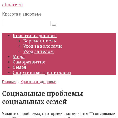
Перейти
elmare.ru
к
Красота и здоровье
контенту
Поиск:
Красота и здоровье
Беременность
Уход за волосами
Уход за телом
Мода
Саморазвитие
Семья
Спортивные тренировки
Главная
»
Красота и здоровье
Социальные проблемы
социальных семей
Узнайте о проблемах, с которыми сталкиваются **социальные