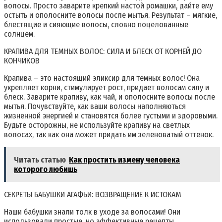
волосы. Просто заварите крепкий настой ромашки, дайте ему
остыть и ополосните волосы после мытья. Результат – мягкие,
блестящие и сияющие волосы, словно поцелованные
солнцем.
КРАПИВА ДЛЯ ТЕМНЫХ ВОЛОС: СИЛА И БЛЕСК ОТ КОРНЕЙ ДО
КОНЧИКОВ
Крапива – это настоящий эликсир для темных волос! Она
укрепляет корни, стимулирует рост, придает волосам силу и
блеск. Заварите крапиву, как чай, и ополосните волосы после
мытья. Почувствуйте, как ваши волосы наполняються
жизненной энергией и становятся более густыми и здоровыми.
Будьте осторожны, не используйте крапиву на светлых
волосах, так как она может придать им зеленоватый оттенок.
Читать статью
Как простить измену человека
которого любишь
СЕКРЕТЫ БАБУШКИ АГАФЬИ: ВОЗВРАЩЕНИЕ К ИСТОКАМ
Наши бабушки знали толк в уходе за волосами! Они
использовали простые, но эффективные рецепты,