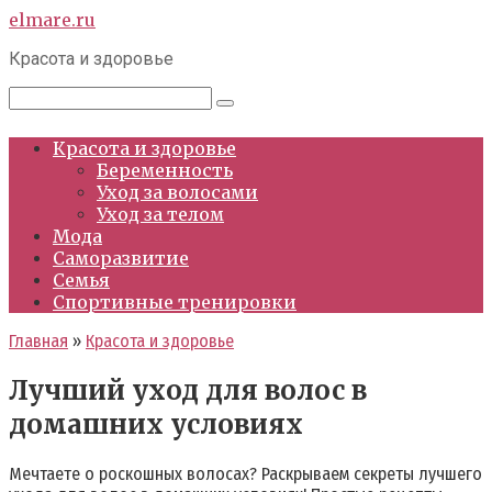
Перейти
elmare.ru
к
Красота и здоровье
контенту
Поиск:
Красота и здоровье
Беременность
Уход за волосами
Уход за телом
Мода
Саморазвитие
Семья
Спортивные тренировки
Главная
»
Красота и здоровье
Лучший уход для волос в
домашних условиях
Мечтаете о роскошных волосах? Раскрываем секреты лучшего