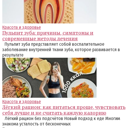
Красота и здоровье
Пульпит зуба: причины, симптомы и
современные методы лечения
Пульпит зуба представляет собой воспалительное
заболевание внутренней ткани зуба, которое развивается в
результате
Красота и здоровье
Лёгкий рацион: как питаться проще, чувствовать
себя лучше и не считать каждую калорию
Лёгкий рацион без подсчётов Новый подход к еде Многим
знакома усталость от бесконечных