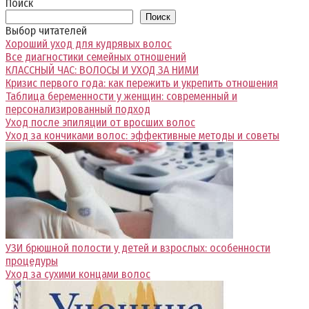
Поиск
Поиск
Выбор читателей
Хороший уход для кудрявых волос
Все диагностики семейных отношений
КЛАССНЫЙ ЧАС: ВОЛОСЫ И УХОД ЗА НИМИ
Кризис первого года: как пережить и укрепить отношения
Таблица беременности у женщин: современный и
персонализированный подход
Уход после эпиляции от вросших волос
Уход за кончиками волос: эффективные методы и советы
УЗИ брюшной полости у детей и взрослых: особенности
процедуры
Уход за сухими концами волос