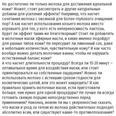
Но достаточно ли только молока для достижения идеальной
кожи? Может, стоит рассмотреть и другие натуральные
добавки для усиления эффекта? Например, что насчет
сочетания молока с овсянкой для более глубокого очищения
пор? А как насчет использования козьего молока вместо
коровьего для тех, у кого есть непереносимость лактозы,
будет ли эффект таким же благотворным? Стоит ли добавлять
в молочные маски эфирные масла, и какие именно подойдут
для разных типов кожи? Не пересушит ли лимонный сок, даже
в небольших количествах, чувствительную кожу? И как часто
вообще можно делать молочные ванны, чтобы не нарушить
естественный баланс кожи?
А что насчет длительности процедур? Всегда ли 15-20 минут –
оптимальное время для воздействия маски, или стоит
ориентироваться на собственные ощущения? Можно ли
использовать молоко с истекшим сроком годности для
косметических целей, или это может навредить? И как
правильно хранить молочные маски, если приготовили
больше, чем нужно для одной процедуры? Не лучше ли всегда
готовить свежую порцию непосредственно перед
применением? Наконец, можем ли мы с уверенностью сказать,
что маски и уход за телом из молока действительно подходят
абсолютно всем, или существуют какие-то противопоказания?