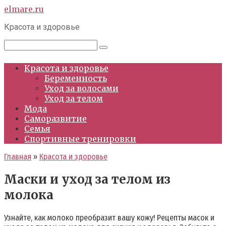
Перейти
elmare.ru
к
Красота и здоровье
контенту
Поиск:
Красота и здоровье
Беременность
Уход за волосами
Уход за телом
Мода
Саморазвитие
Семья
Спортивные тренировки
Главная
»
Красота и здоровье
Маски и уход за телом из
молока
Узнайте, как молоко преобразит вашу кожу! Рецепты масок и