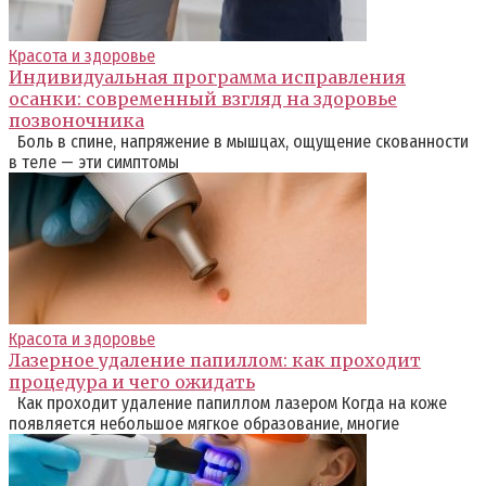
Красота и здоровье
Индивидуальная программа исправления
осанки: современный взгляд на здоровье
позвоночника
Боль в спине, напряжение в мышцах, ощущение скованности
в теле — эти симптомы
Красота и здоровье
Лазерное удаление папиллом: как проходит
процедура и чего ожидать
Как проходит удаление папиллом лазером Когда на коже
появляется небольшое мягкое образование, многие