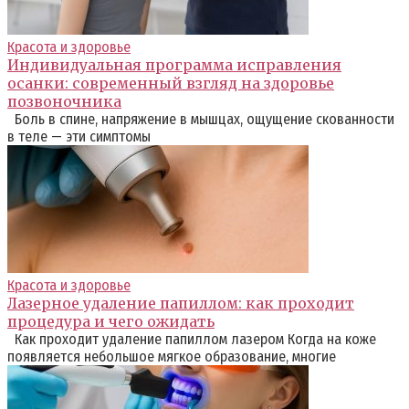
Красота и здоровье
Индивидуальная программа исправления
осанки: современный взгляд на здоровье
позвоночника
Боль в спине, напряжение в мышцах, ощущение скованности
в теле — эти симптомы
Красота и здоровье
Лазерное удаление папиллом: как проходит
процедура и чего ожидать
Как проходит удаление папиллом лазером Когда на коже
появляется небольшое мягкое образование, многие