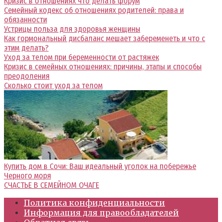
Кризис в отношениях что делать форум
Семейный кодекс об отношениях родителей: права и
обязанности
Устрицы польза для здоровья женщины
Как гормональный дисбаланс мешает забеременеть и что с
этим делать?
Уход за телом при беременности от растяжек
Кризис в семейных отношениях: причины, этапы и способы
преодоления
Сколько стоит уход за телом
Купить дом в Сочи: Ваш идеальный уголок на побережье
Черного моря
СЧАСТЬЕ В СЕМЕЙНОМ ОЧАГЕ
Политика конфиденциальности
Информация для правообладателей