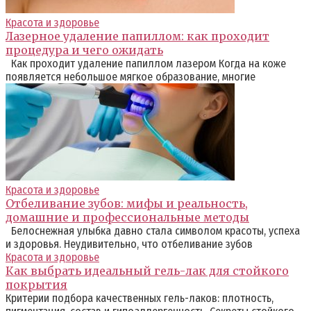
Красота и здоровье
Лазерное удаление папиллом: как проходит
процедура и чего ожидать
Как проходит удаление папиллом лазером Когда на коже
появляется небольшое мягкое образование, многие
Красота и здоровье
Отбеливание зубов: мифы и реальность,
домашние и профессиональные методы
Белоснежная улыбка давно стала символом красоты, успеха
и здоровья. Неудивительно, что отбеливание зубов
Красота и здоровье
Как выбрать идеальный гель-лак для стойкого
покрытия
Критерии подбора качественных гель-лаков: плотность,