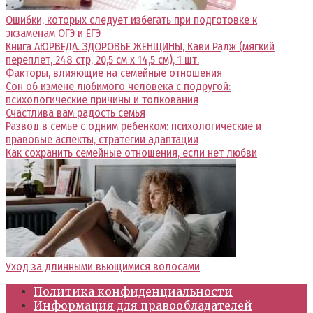
Ошибки, которых следует избегать при подготовке к
экзаменам ОГЭ и ЕГЭ
Книга АЮРВЕДА. ЗДОРОВЬЕ ЖЕНЩИНЫ, Кави Радж (мягкий
переплет, 248 стр, 20,5 см x 14,5 см), 1 шт.
Факторы, влияющие на семейные отношения
Сон об измене любимого человека с подругой:
психологические причины и толкования
Счастлива вам радость семья
Развод в семье с одним ребенком: психологические и
правовые аспекты, стратегии адаптации
Как сохранить семейные отношения, если нет любви
Уход за длинными вьющимися волосами
Политика конфиденциальности
Информация для правообладателей