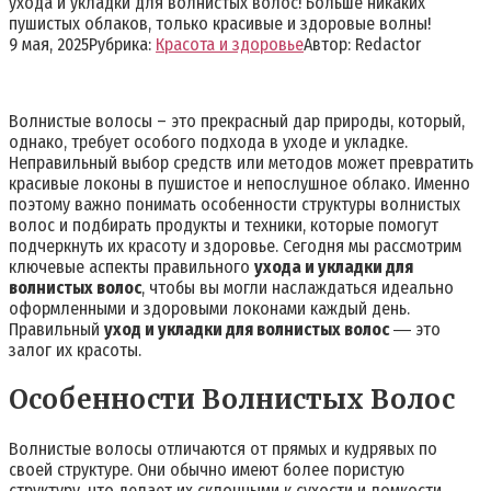
ухода и укладки для волнистых волос! Больше никаких
пушистых облаков, только красивые и здоровые волны!
9 мая, 2025
Рубрика:
Красота и здоровье
Автор:
Redactor
Волнистые волосы – это прекрасный дар природы, который,
однако, требует особого подхода в уходе и укладке.
Неправильный выбор средств или методов может превратить
красивые локоны в пушистое и непослушное облако. Именно
поэтому важно понимать особенности структуры волнистых
волос и подбирать продукты и техники, которые помогут
подчеркнуть их красоту и здоровье. Сегодня мы рассмотрим
ключевые аспекты правильного
ухода и укладки для
волнистых волос
, чтобы вы могли наслаждаться идеально
оформленными и здоровыми локонами каждый день.
Правильный
уход и укладки для волнистых волос
― это
залог их красоты.
Особенности Волнистых Волос
Волнистые волосы отличаются от прямых и кудрявых по
своей структуре. Они обычно имеют более пористую
структуру, что делает их склонными к сухости и ломкости.