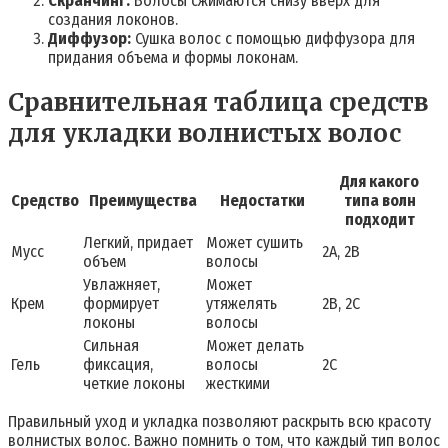
Скранчинг:
Волосы сжимаются снизу вверх для
создания локонов.
Диффузор:
Сушка волос с помощью диффузора для
придания объема и формы локонам.
Сравнительная таблица средств
для укладки волнистых волос
Для какого
Средство
Преимущества
Недостатки
типа волн
подходит
Легкий, придает
Может сушить
Мусс
2A, 2B
объем
волосы
Увлажняет,
Может
Крем
формирует
утяжелять
2B, 2C
локоны
волосы
Сильная
Может делать
Гель
фиксация,
волосы
2C
четкие локоны
жесткими
Правильный уход и укладка позволяют раскрыть всю красоту
волнистых волос. Важно помнить о том, что каждый тип волос