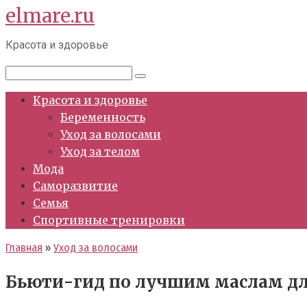
elmare.ru
Перейти
к
Красота и здоровье
контенту
Поиск:
Красота и здоровье
Беременность
Уход за волосами
Уход за телом
Мода
Саморазвитие
Семья
Спортивные тренировки
Главная
»
Уход за волосами
Бьюти-гид по лучшим маслам дл