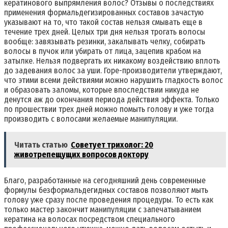
кератинового выпрямления волос? Отзывы о последствиях
применения формальдегизированных составов зачастую
указывают на то, что такой состав нельзя смывать еще в
течение трех дней. Целых три дня нельзя трогать волосы
вообще: завязывать резинки, закалывать челку, собирать
волосы в пучок или убирать от лица, зацепив крабом на
затылке. Нельзя подвергать их никакому воздействию вплоть
до задевания волос за уши. Горе-производители утверждают,
что этими всеми действиями можно нарушить гладкость волос
и образовать заломы, которые впоследствии никуда не
денутся аж до окончания периода действия эффекта. Только
по прошествии трех дней можно помыть голову и уже тогда
производить с волосами желаемые манипуляции.
Читать статью
Советует трихолог: 20
животрепещущих вопросов доктору
Благо, разработанные на сегодняшний день современные
формулы безформальдегидных составов позволяют мыть
голову уже сразу после проведения процедуры. То есть как
только мастер закончит манипуляции с запечатыванием
кератина на волосах посредством специального