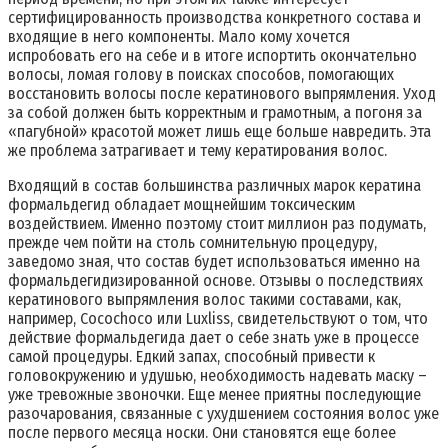
сертифицированность производства конкретного состава и
входящие в него компоненты. Мало кому хочется
испробовать его на себе и в итоге испортить окончательно
волосы, ломая голову в поисках способов, помогающих
восстановить волосы после кератинового выпрямления. Уход
за собой должен быть корректным и грамотным, а погоня за
«пагубной» красотой может лишь еще больше навредить. Эта
же проблема затрагивает и тему кератирования волос.
Входящий в состав большинства различных марок кератина
формальдегид обладает мощнейшим токсическим
воздействием. Именно поэтому стоит миллион раз подумать,
прежде чем пойти на столь сомнительную процедуру,
заведомо зная, что состав будет использоваться именно на
формальдегидизированной основе. Отзывы о последствиях
кератинового выпрямления волос такими составами, как,
например, Cocochoco или Luxliss, свидетельствуют о том, что
действие формальдегида дает о себе знать уже в процессе
самой процедуры. Едкий запах, способный привести к
головокружению и удушью, необходимость надевать маску –
уже тревожные звоночки. Еще менее приятны последующие
разочарования, связанные с ухудшением состояния волос уже
после первого месяца носки. Они становятся еще более