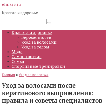
Перейти
elmare.ru
к
Красота и здоровье
контенту
Поиск:
Красота и здоровье
Беременность
Уход за волосами
Уход за телом
Мода
Саморазвитие
Семья
Спортивные тренировки
Главная
»
Уход за волосами
Уход за волосами после
кератинового выпрямления:
правила и советы специалистов