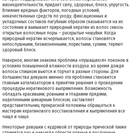
жизнедеятельности, придает силу, здоровье, блеск, упругость.
Влияние вредных факторов, погодных условий,
некачественных средств по уходу, фиксационных и
укладочных составов пагубным образом сказывается на их
состоянии и вымывает природный кератин из волос сквозь
открытые волосяные поры – раскрытые чешуйки. Когда
природный кератин исчерпывается, волосы становятся
непослушными, безжизненными, пористыми, сухими, теряют
здоровый блеск.
Наверное, многим знакома проблема «пушащихся» локонов в
условиях повышенной влажности воздуха: во время дождя
волосы слишком вьются и торчат в разные стороны. Для
большинства девушек именно эта проблема становится
главным катализатором в принятии решения о проведении
процедуры кератинового выпрямления. Возможность
обладать красивыми, ровными и гладкими прядями,
наделенными шикарным блеском, заставляет
представительниц прекрасной половины обращаться к
мастерам кератинового восстановления и выпрямления все
чаще и чаще.
Некоторые девушки с кудрявой от природы прической также
стремятся раз и навсегда обрести ровные и послушные