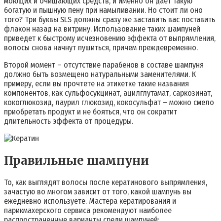
моющих и очищающих средств, и именно он дает такую
богатую и пышную пену при намыливании. Но стоит ли оно
того? Три буквы SLS должны сразу же заставить вас поставить
флакон назад на витрину. Использование таких шампуней
приведет к быстрому исчезновению эффекта от выпрямления,
волосы снова начнут пушиться, причем преждевременно.
Второй момент – отсутствие парабенов в составе шампуня
должно быть возмещено натуральными заменителями. К
примеру, если вы прочтете на этикетке такие названия
компонентов, как сульфосукцинат, ацилглутамат, саркозинат,
кокоглюкозид, лаурил глюкозид, кокосульфат – можно смело
приобретать продукт и не бояться, что он сократит
длительность эффекта от процедуры.
Правильные шампуни
То, как выглядят волосы после кератинового выпрямления,
зачастую во многом зависит от того, какой шампунь вы
ежедневно используете. Мастера кератирования и
парикмахерского сервиса рекомендуют наиболее
распространенные варианты среди шампуней: