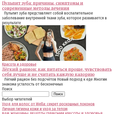
Пульпит зуба: причины, симптомы и
современные методы лечения
Пульпит зуба представляет собой воспалительное
заболевание внутренней ткани зуба, которое развивается в
результате
Красота и здоровье
Лёгкий рацион: как питаться проще, чувствовать
себя лучше и не считать каждую калорию
Лёгкий рацион без подсчётов Новый подход к еде Многим
знакома усталость от бесконечных
Поиск
Поиск
Выбор читателей
Уход для волос от Wella: секрет роскошных локонов
Личная гигиена кожи и уход за телом
ВАМ ЖЕНЩИНЫ: РЕЦЕПТЫ ГАРМОНИИ КРАСОТЫ И ЗДОРОВЬЯ