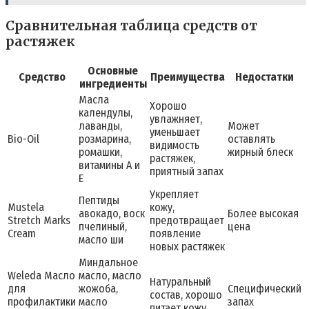
Сравнительная таблица средств от
растяжек
Основные
Средство
Преимущества
Недостатки
ингредиенты
Масла
Хорошо
календулы,
увлажняет,
лаванды,
Может
уменьшает
Bio-Oil
розмарина,
оставлять
видимость
ромашки,
жирный блеск
растяжек,
витамины A и
приятный запах
E
Укрепляет
Пептиды
Mustela
кожу,
авокадо, воск
Более высокая
Stretch Marks
предотвращает
пчелиный,
цена
Cream
появление
масло ши
новых растяжек
Миндальное
Weleda Масло
масло, масло
Натуральный
для
жожоба,
Специфический
состав, хорошо
профилактики
масло
запах
питает кожу