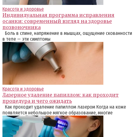
Красота и здоровье
Индивидуальная программа исправления
осанки: современный взгляд на здоровье
позвоночника
Боль в спине, напряжение в мышцах, ощущение скованности
в теле — эти симптомы
Красота и здоровье
Лазерное удаление папиллом: как проходит
процедура и чего ожидать
Как проходит удаление папиллом лазером Когда на коже
появляется небольшое мягкое образование, многие