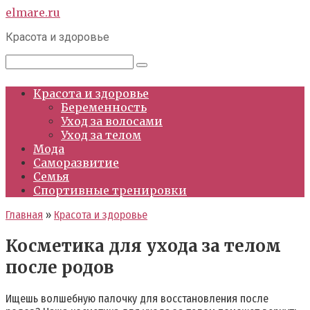
Перейти
elmare.ru
к
Красота и здоровье
контенту
Поиск:
Красота и здоровье
Беременность
Уход за волосами
Уход за телом
Мода
Саморазвитие
Семья
Спортивные тренировки
Главная
»
Красота и здоровье
Косметика для ухода за телом
после родов
Ищешь волшебную палочку для восстановления после