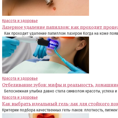
Красота и здоровье
Лазерное удаление папиллом: как проходит проце
Как проходит удаление папиллом лазером Когда на коже появ
Красота и здоровье
Отбеливание зубов: мифы и реальность, домашни
Белоснежная улыбка давно стала символом красоты, успеха и 
Красота и здоровье
Как выбрать идеальный гель-лак для стойкого п
Критерии подбора качественных гель-лаков: плотность, пигмент