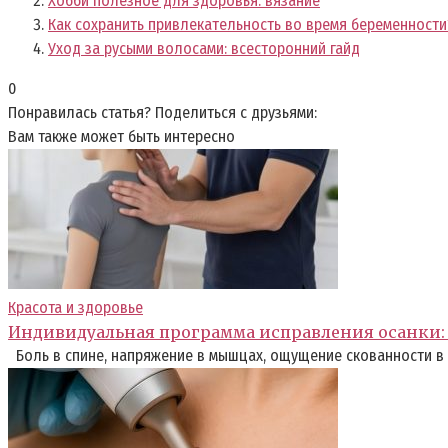
Хобби полезное для здоровья: вязание
Как сохранить привлекательность во время беременности
Уход за русыми волосами: всесторонний гайд
0
Понравилась статья? Поделиться с друзьями:
Вам также может быть интересно
Красота и здоровье
Индивидуальная программа исправления осанки: 
Боль в спине, напряжение в мышцах, ощущение скованности в