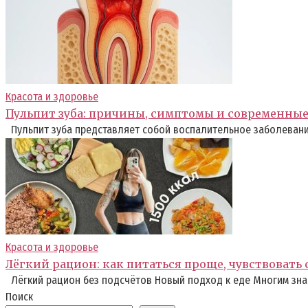
Красота и здоровье
Пульпит зуба: причины, симптомы и современны
Пульпит зуба представляет собой воспалительное заболевание
Красота и здоровье
Лёгкий рацион: как питаться проще, чувствовать
Лёгкий рацион без подсчётов Новый подход к еде Многим зна
Поиск