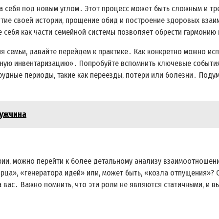
а себя под новым углом․ Этот процесс может быть сложным и тр
ятие своей истории, прощение обид и построение здоровых взаи
 себя как части семейной системы позволяет обрести гармонию 
я семьи, давайте перейдем к практике․ Как конкретно можно ис
йную инвентаризацию»․ Попробуйте вспомнить ключевые события
трудные периоды, такие как переезды, потери или болезни․ Поду
мужчина
ории, можно перейти к более детальному анализу взаимоотношен
рца», «генератора идей» или, может быть, «козла отпущения»? 
 вас․ Важно помнить, что эти роли не являются статичными, и в