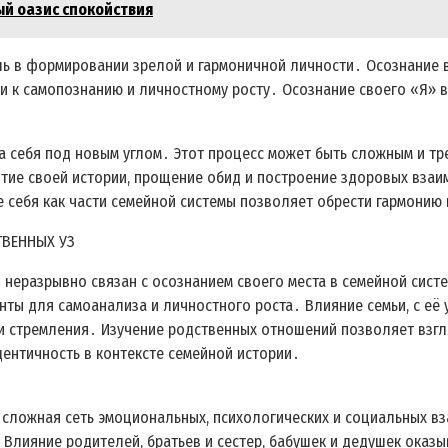
ый оазис спокойствия
ь в формировании зрелой и гармоничной личности․ Осознание в
и к самопознанию и личностному росту․ Осознание своего «Я» в
а себя под новым углом․ Этот процесс может быть сложным и тр
ятие своей истории, прощение обид и построение здоровых взаи
 себя как части семейной системы позволяет обрести гармонию 
ТВЕННЫХ УЗ
 неразрывно связан с осознанием своего места в семейной сис
нты для самоанализа и личностного роста․ Влияние семьи, с её
и стремления․ Изучение родственных отношений позволяет взгля
дентичность в контексте семейной истории․
то сложная сеть эмоциональных, психологических и социальных
 Влияние родителей, братьев и сестер, бабушек и дедушек ока