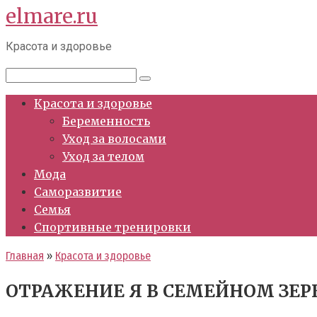
elmare.ru
Перейти
к
Красота и здоровье
контенту
Поиск:
Красота и здоровье
Беременность
Уход за волосами
Уход за телом
Мода
Саморазвитие
Семья
Спортивные тренировки
Главная
»
Красота и здоровье
ОТРАЖЕНИЕ Я В СЕМЕЙНОМ ЗЕРК