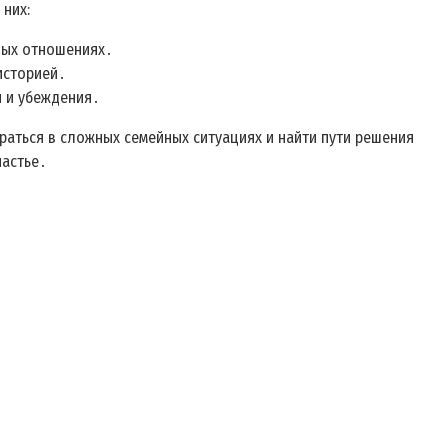
 них:
йных отношениях․
историей․
и и убеждения․
раться в сложных семейных ситуациях и найти пути решения
частье․