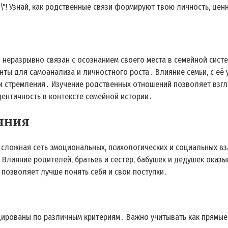
Я\"! Узнай, как родственные связи формируют твою личность, цен
 неразрывно связан с осознанием своего места в семейной сис
нты для самоанализа и личностного роста․ Влияние семьи, с её
и стремления․ Изучение родственных отношений позволяет взгля
дентичность в контексте семейной истории․
яния
то сложная сеть эмоциональных, психологических и социальных
 Влияние родителей, братьев и сестер, бабушек и дедушек ока
 позволяет лучше понять себя и свои поступки․
рованы по различным критериям․ Важно учитывать как прямые, 