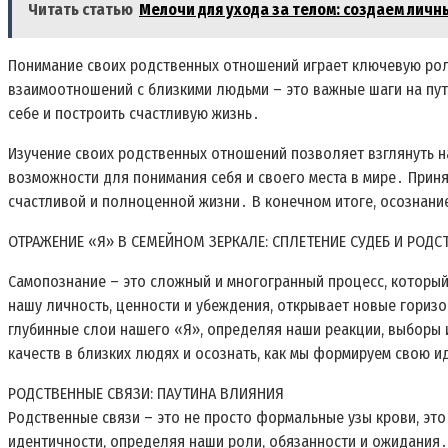
Читать статью
Мелочи для ухода за телом: создаем личн
Понимание своих родственных отношений играет ключевую рол
взаимоотношений с близкими людьми – это важные шаги на пут
себе и построить счастливую жизнь․
Изучение своих родственных отношений позволяет взглянуть н
возможности для понимания себя и своего места в мире․ Прин
счастливой и полноценной жизни․ В конечном итоге, осознание
ОТРАЖЕНИЕ «Я» В СЕМЕЙНОМ ЗЕРКАЛЕ: СПЛЕТЕНИЕ СУДЕБ И РОДС
Самопознание – это сложный и многогранный процесс, который
нашу личность, ценности и убеждения, открывает новые горизо
глубинные слои нашего «Я», определяя наши реакции, выборы 
качеств в близких людях и осознать, как мы формируем свою и
РОДСТВЕННЫЕ СВЯЗИ: ПАУТИНА ВЛИЯНИЯ
Родственные связи – это не просто формальные узы крови, э
идентичности, определяя наши роли, обязанности и ожидания․