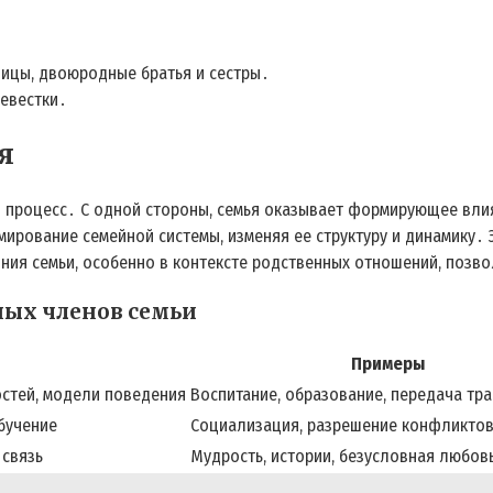
ницы, двоюродные братья и сестры․
невестки․
я
 процесс․ С одной стороны, семья оказывает формирующее влия
мирование семейной системы, изменяя ее структуру и динамику․
ния семьи, особенно в контексте родственных отношений, позво
ных членов семьи
Примеры
стей, модели поведения
Воспитание, образование, передача тр
бучение
Социализация, разрешение конфликтов
 связь
Мудрость, истории, безусловная любов