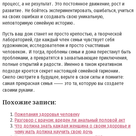
процесс, а не результат․ Это постоянное движение, рост и
развитие․ Не бойтесь экспериментировать, ошибаться, учиться
на своих ошибках и создавать свою уникальную,
неповторимую семейную историю․
Пусть ваш дом станет не просто крепостью, а творческой
лабораторией, где каждый член семьи чувствует себя
художником, исследователем и просто счастливым
человеком․ И тогда, проблемы семьи и дома перестанут быть
проблемами, а превратятся в захватывающие приключения,
полные открытий и радости․ Именно в таком креативном
подходе кроется секрет настоящей семейной гармонии․
Смело смотрите в будущее, верьте в свои силы и помните:
самая прекрасная семья ⸺ это та, которую вы создаете
своими руками․
Похожие записи:
Пожелания здоровья человеку
Разговор с врачом: вреден ли анальный половой акт
Что должна знать каждая женщина о своем здоровье и
чему мать должна научить свою дочь