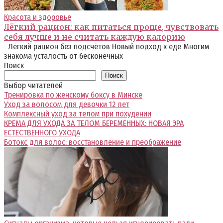
Красота и здоровье
Лёгкий рацион: как питаться проще, чувствовать
себя лучше и не считать каждую калорию
Лёгкий рацион без подсчётов Новый подход к еде Многим
знакома усталость от бесконечных
Поиск
Поиск
Выбор читателей
Тренировка по женскому боксу в Минске
Уход за волосом для девочки 12 лет
Комплексный уход за телом при похудении
КРЕМА ДЛЯ УХОДА ЗА ТЕЛОМ БЕРЕМЕННЫХ: НОВАЯ ЭРА
ЕСТЕСТВЕННОГО УХОДА
Ботокс для волос: восстановление и преображение