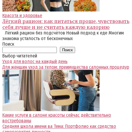
Красота и здоровье
Лёгкий рацион: как питаться проще, чувствовать
себя лучше и не считать каждую калорию
Лёгкий рацион без подсчётов Новый подход к еде Многим
знакома усталость от бесконечных
Поиск
Поиск
Выбор читателей
Уход для волос на каждый день
Для женщин уход за телом: преимущества салонных процедур
Какие услуги в салоне красоты сейчас действительно
востребованы
Средняя школа имени ва Тема: Портфолио как средство
саморазвития личности