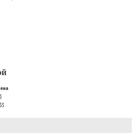
ой
ена
$
$$