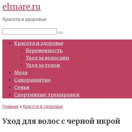
elmare.ru
Перейти
к
Красота и здоровье
контенту
Поиск:
Красота и здоровье
Беременность
Уход за волосами
Уход за телом
Мода
Саморазвитие
Семья
Спортивные тренировки
Главная
»
Красота и здоровье
Уход для волос с черной икрой