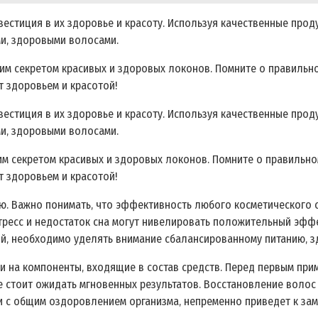
вестиция в их здоровье и красоту. Используя качественные про
и‚ здоровыми волосами.
им секретом красивых и здоровых локонов. Помните о правильно
т здоровьем и красотой!
вестиция в их здоровье и красоту. Используя качественные про
и‚ здоровыми волосами.
шим секретом красивых и здоровых локонов. Помните о правильно
т здоровьем и красотой!
цею. Важно понимать‚ что эффективность любого косметического
тресс и недостаток сна могут нивелировать положительный эффе
ой‚ необходимо уделять внимание сбалансированному питанию‚ з
и на компоненты‚ входящие в состав средств. Перед первым при
не стоит ожидать мгновенных результатов. Восстановление волос
ии с общим оздоровлением организма‚ непременно приведет к за