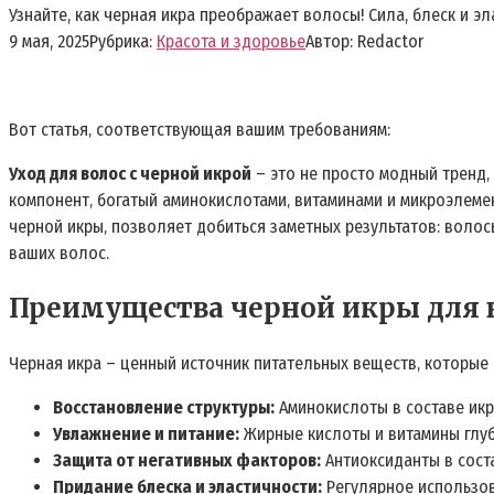
Узнайте, как черная икра преображает волосы! Сила, блеск и э
9 мая, 2025
Рубрика:
Красота и здоровье
Автор:
Redactor
Вот статья‚ соответствующая вашим требованиям:
Уход для волос с черной икрой
– это не просто модный тренд‚
компонент‚ богатый аминокислотами‚ витаминами и микроэлемен
черной икры‚ позволяет добиться заметных результатов: воло
ваших волос.
Преимущества черной икры для 
Черная икра – ценный источник питательных веществ‚ которые
Восстановление структуры:
Аминокислоты в составе икр
Увлажнение и питание:
Жирные кислоты и витамины глуб
Защита от негативных факторов:
Антиоксиданты в сост
Придание блеска и эластичности:
Регулярное использов