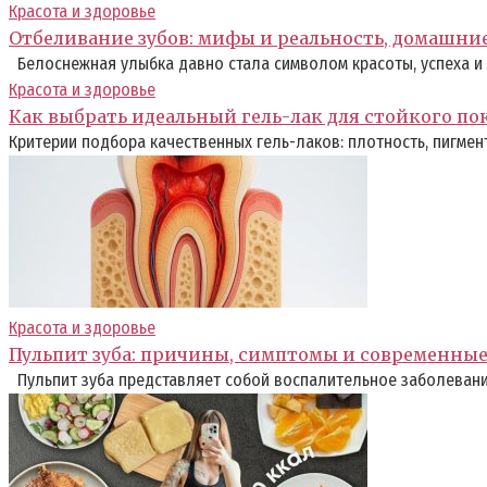
Красота и здоровье
Отбеливание зубов: мифы и реальность, домашни
Белоснежная улыбка давно стала символом красоты, успеха и 
Красота и здоровье
Как выбрать идеальный гель-лак для стойкого п
Критерии подбора качественных гель-лаков: плотность, пигмент
Красота и здоровье
Пульпит зуба: причины, симптомы и современны
Пульпит зуба представляет собой воспалительное заболевание