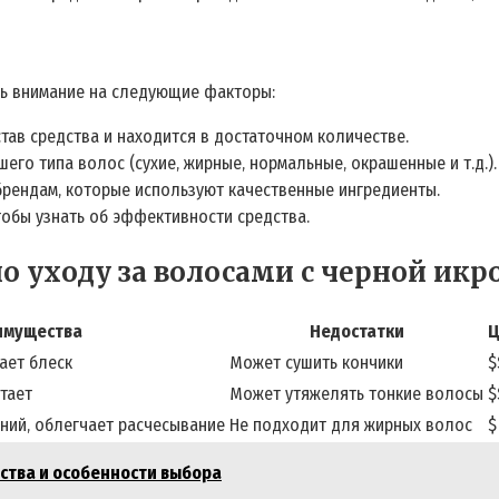
ть внимание на следующие факторы:
став средства и находится в достаточном количестве.
го типа волос (сухие‚ жирные‚ нормальные‚ окрашенные и т.д.).
рендам‚ которые используют качественные ингредиенты.
тобы узнать об эффективности средства.
о уходу за волосами с черной икр
имущества
Недостатки
Ц
ает блеск
Может сушить кончики
$
тает
Может утяжелять тонкие волосы
$
ний‚ облегчает расчесывание
Не подходит для жирных волос
$
ества и особенности выбора