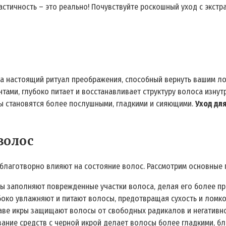
ластичность – это реально! Почувствуйте роскошный уход с экстр
 а настоящий ритуал преображения‚ способный вернуть вашим лок
тами‚ глубоко питает и восстанавливает структуру волоса изнут
сы становятся более послушными‚ гладкими и сияющими.
Уход для
волос
 благотворно влияют на состояние волос. Рассмотрим основные 
ы заполняют поврежденные участки волоса‚ делая его более пр
око увлажняют и питают волосы‚ предотвращая сухость и ломко
аве икры защищают волосы от свободных радикалов и негативн
ание средств с черной икрой делает волосы более гладкими‚ б