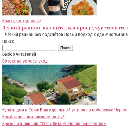
Красота и здоровье
Лёгкий рацион: как питаться проще, чувствовать
Лёгкий рацион без подсчётов Новый подход к еде Многим зна
Поиск
Поиск
Выбор читателей
Ботокс на волосы уход
Купить дом в Сочи: Ваш идеальный уголок на побережье Черно
Как фитнес омолаживает кожу?
Кризис отношений СССР с Китаем: Новая перспектива