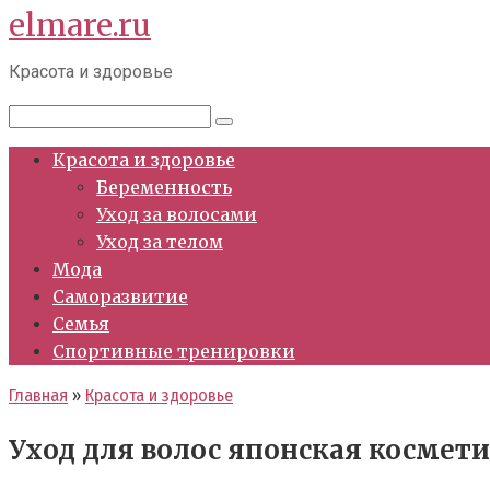
elmare.ru
Перейти
к
Красота и здоровье
контенту
Поиск:
Красота и здоровье
Беременность
Уход за волосами
Уход за телом
Мода
Саморазвитие
Семья
Спортивные тренировки
Главная
»
Красота и здоровье
Уход для волос японская космет