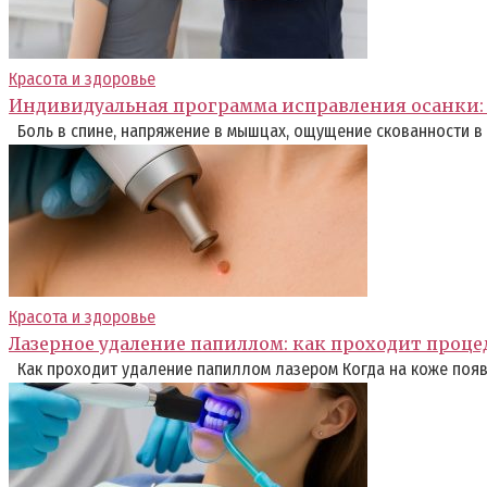
Красота и здоровье
Индивидуальная программа исправления осанки: 
Боль в спине, напряжение в мышцах, ощущение скованности в
Красота и здоровье
Лазерное удаление папиллом: как проходит проце
Как проходит удаление папиллом лазером Когда на коже появ