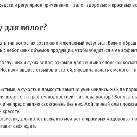
редств и регулярное применение – залог здоровых и красивых в
 для волос?
ь тип волос, их состояние и желаемый результат. Важно обраща
ь с небольших объемов продукции, чтобы убедиться в ее эффект
послушных и сухих волос, открыла для себя мир японской косме
Но, начитавшись отзывов и статей, я решила начать с малого –
стыми, а сухость и ломкость заметно уменьшились. Я была пора
я волос с экстрактом водорослей – и снова восторг! Волосы ст
 и не представляю свою жизнь без них. Мой личный опыт показа
 красоту.
косметику для волос всем, кто мечтает о красивых и здоровых л
тавит себя ждать!