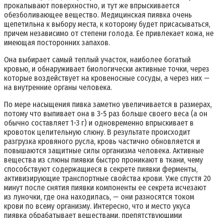
прокалывают поверхностно, и тут же впрыскивается
обезболивающее вещество. Медицинская пиявка очень
щепетильна к выбору места, к которому будет присасываться,
причем независимо от степени голода. Ее привлекает кожа, не
имеющая посторонних запахов.
Она выбирает самый теплый участок, наиболее богатый
кровью, и обнаруживает биологически активные точки, через
которые воздействует на кровеносные сосуды, а через них —
на внутренние органы человека.
По мере насыщения пивка заметно увеличивается в размерах,
потому что выпивает она в 3-5 раз больше своего веса (а он
обычно составляет 1-3 г) и одновременно впрыскивает в
кровоток целительную слюну. В результате происходит
разгрузка кровяного русла, кровь частично обновляется и
повышаются защитные силы организма человека. Активные
вещества из слюны пиявки быстро проникают в ткани, чему
способствуют содержащиеся в секрете пиявки ферменты,
активизирующие транспортные свойства крови. Уже спустя 20
минут после снятия пиявки компоненты ее секрета исчезают
из луночки, где она находилась, — они разносятся током
крови по всему организму. Интересно, что и место укуса
пиявка обрабатывает веществами, препятствующими