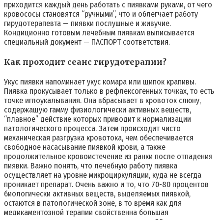
приходится каждый день работать с пиявками руками, от чего
кровососы становятся “ручными”, что и облегчает работу
гирудотерапевта — пиявки послушные и живучие.
Кондиционно готовым лечебным пиявкам выписывается
специальный документ — ПАСПОРТ соответствия.
Как проходит сеанс гирудотерапии?
Укус пиявки напоминает укус комара или щипок крапивы.
Пиявка прокусывает только в рефлексогенных точках, то есть
точке иглоукалывания. Она вбрасывает в кровоток слюну,
содержащую гамму физиологически активных веществ,
“плавное” действие которых приводит к нормализации
патологического процесса. Затем происходит чисто
механическая разгрузка кровотока, чем обеспечивается
свободное насасывание пиявкой крови, а также
продолжительное кровоистечение из ранки после отпадения
пиявки. Важно понять, что лечебную работу пиявка
осуществляет на уровне микроциркуляции, куда не всегда
проникает препарат. Очень важно и то, что 70-80 процентов
биологически активных веществ, выделяемых пиявкой,
остаются в патологической зоне, в то время как для
медикаментозной терапии свойственна большая