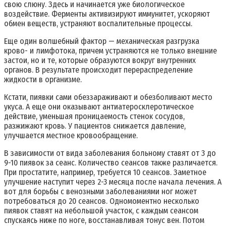
свою слюну. Здесь и начинается уже биологическое
воздействие. Ферменты активизируют иммунитет, ускоряют
обмен веществ, устраняют воспалительные процессы.
Еще один волшебный фактор — механическая разгрузка
крово- и лимфотока, причем устраняются не только внешние
застои, но и те, которые образуются вокруг внутренних
органов. В результате происходит перераспределение
жидкости в организме.
Кстати, пиявки сами обеззараживают и обезболивают место
укуса. А еще они оказывают антиатеросклеротическое
действие, уменьшая проницаемость стенок сосудов,
разжижают кровь. У пациентов снижается давление,
улучшается местное кровообращение.
В зависимости от вида заболевания больному ставят от 3 до
9-10 пиявок за сеанс. Количество сеансов также различается.
При простатите, например, требуется 10 сеансов. Заметное
улучшение наступит через 2-3 месяца после начала лечения. А
вот для борьбы с венозными заболеваниями ног может
потребоваться до 20 сеансов. Одномоментно несколько
пиявок ставят на небольшой участок, с каждым сеансом
спускаясь ниже по ноге, восстанавливая тонус вен. Потом