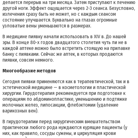
делается перерыв на три месяца. Затем приступают к лечению
другой ноги. Эффект ощущается через 2-3 сеанса. Безусловно,
излечения сразу быть не может, но с каждым сеансом
состояние улучшается. Буквально на глазах огромные
узловатые вены уменьшаются в размерах.
В медицине пиявку начали использовать в XIV в. До нашей
эры. В конце 80-х годов двадцатого столетия чуть ли не в
каждой аптеке можно было встретить стоящую на прилавке
банку с пиявками. Сейчас же аптек, в которых продаются
пиявки, совсем немного.
Многообразие методов
Сегодня пиявки применяются как в терапевтической, так и в
эстетической медицине — в косметологии и пластической
хирургии. Гирудотерапия рекомендуется при подготовке к
операциям по абдоминопластике, уменьшению и подтяжке
молочных желез, липосакции, флебэктомии (удаление
варикозных вен).
В гирудотерапии перед хирургическим вмешательством
практически любого рода нуждаются курящие пациенты (у
них, как правило, сосуды сужены, и циркуляция крови