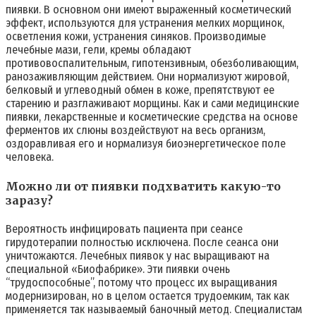
пиявки. В основном они имеют выраженный косметический
эффект, используются для устранения мелких морщинок,
осветления кожи, устранения синяков. Производимые
лечебные мази, гели, кремы обладают
противовоспалительным, гипотензивным, обезболивающим,
ранозаживляющим действием. Они нормализуют жировой,
белковый и углеводный обмен в коже, препятствуют ее
старению и разглаживают морщины. Как и сами медицинские
пиявки, лекарственные и косметические средства на основе
ферментов их слюны воздействуют на весь организм,
оздоравливая его и нормализуя биоэнергетическое поле
человека.
Можно ли от пиявки подхватить какую-то
заразу?
Вероятность инфицировать пациента при сеансе
гирудотерапии полностью исключена. После сеанса они
уничтожаются. Лечебных пиявок у нас выращивают на
специальной «Биофабрике». Эти пиявки очень
“трудоспособные”, потому что процесс их выращивания
модернизирован, но в целом остается трудоемким, так как
применяется так называемый баночный метод. Специалистам