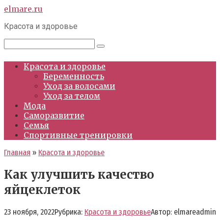
Перейти
elmare.ru
к
Красота и здоровье
контенту
Поиск:
Красота и здоровье
Беременность
Уход за волосами
Уход за телом
Мода
Саморазвитие
Семья
Спортивные тренировки
Главная
»
Красота и здоровье
Как улучшить качество
яйцеклеток
23 ноября, 2022
Рубрика:
Красота и здоровье
Автор:
elmareadmin