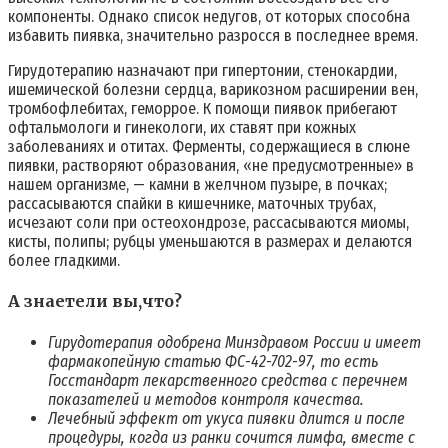
компоненты. Однако список недугов, от которых способна
избавить пиявка, значительно разросся в последнее время.
Гирудотерапию назначают при гипертонии, стенокардии,
ишемической болезни сердца, варикозном расширении вен,
тромбофлебитах, геморрое. К помощи пиявок прибегают
офтальмологи и гинекологи, их ставят при кожных
заболеваниях и отитах. Ферменты, содержащиеся в слюне
пиявки, растворяют образования, «не предусмотренные» в
нашем организме, — камни в желчном пузыре, в почках;
рассасываются спайки в кишечнике, маточных трубах,
исчезают соли при остеохондрозе, рассасываются миомы,
кисты, полипы; рубцы уменьшаются в размерах и делаются
более гладкими.
А знаетели вы,что?
Гирудотерапия одобрена Минздравом России и имеет
фармакопейную статью ФС-42-702-97, то есть
Госстандарт лекарственного средства с перечнем
показателей и методов контроля качества.
Лечебный эффект от укуса пиявки длится и после
процедуры, когда из ранки сочится лимфа, вместе с