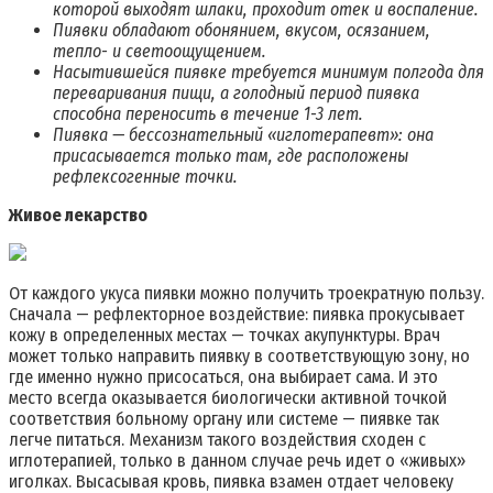
которой выходят шлаки, проходит отек и воспаление.
Пиявки обладают обонянием, вкусом, осязанием,
тепло- и светоощущением.
Насытившейся пиявке требуется минимум полгода для
переваривания пищи, а голодный период пиявка
способна переносить в течение 1-3 лет.
Пиявка — бессознательный «иглотерапевт»: она
присасывается только там, где расположены
рефлексогенные точки.
Живое лекарство
От каждого укуса пиявки можно получить троекратную пользу.
Сначала — рефлекторное воздействие: пиявка прокусывает
кожу в определенных местах — точках акупунктуры. Врач
может только направить пиявку в соответствующую зону, но
где именно нужно присосаться, она выбирает сама. И это
место всегда оказывается биологически активной точкой
соответствия больному органу или системе — пиявке так
легче питаться. Механизм такого воздействия сходен с
иглотерапией, только в данном случае речь идет о «живых»
иголках. Высасывая кровь, пиявка взамен отдает человеку