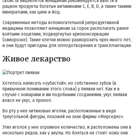
свойств яйцеклеток женщинам рекомендуется ввести в
рацион продукты богатые витаминами С, Е, В, D, а также такими
минералами, как цинк и йод.
Современные методы вспомогательной репродуктивной
медицины позволяют женщинам за сорок располагать ранее
взятыми ооцитами, подвергнутых криоконсервации
(заморозке). Такие клетки можно разморозить чрез много лет,
и они будут пригодны для оплодотворения и трансплантации.
Живое лекарство
Хотелось написать «зубастой», но собственно зубов (в
привычном понимании этого слова) у пиявки нет. Как и в
случае с комарами и им подобными созданиями, укус пиявки
вовсе не укус, а прокол.
Во рту у нее хитиновые иголки, расположенные в виде
треугольной фигуры, похожей на знак фирмы «Мерседес».
Этих иголок у нее огромное количество, и расположены они в
несколько рядов, как у акулы. Но бояться не стоит: кожу они