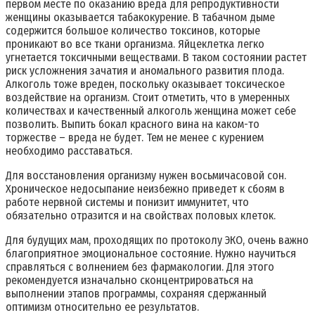
первом месте по оказанию вреда для репродуктивности
женщины оказывается табакокурение. В табачном дыме
содержится большое количество токсинов, которые
проникают во все ткани организма. Яйцеклетка легко
угнетается токсичными веществами. В таком состоянии растет
риск усложнения зачатия и аномального развития плода.
Алкоголь тоже вреден, поскольку оказывает токсическое
воздействие на организм. Стоит отметить, что в умеренных
количествах и качественный алкоголь женщина может себе
позволить. Выпить бокал красного вина на каком-то
торжестве – вреда не будет. Тем не менее с курением
необходимо расставаться.
Для восстановления организму нужен восьмичасовой сон.
Хроническое недосыпание неизбежно приведет к сбоям в
работе нервной системы и понизит иммунитет, что
обязательно отразится и на свойствах половых клеток.
Для будущих мам, проходящих по протоколу ЭКО, очень важно
благоприятное эмоциональное состояние. Нужно научиться
справляться с волнением без фармакологии. Для этого
рекомендуется изначально сконцентрироваться на
выполнении этапов программы, сохраняя сдержанный
оптимизм относительно ее результатов.