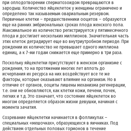
при оплодотворении сперматозоидом превращаются в
зародыш. Количество яйцеклеток у женщины ограничено и
определено так называемым овариальным резервом.
Первичные клетки – предшественники ооцитов – образуются
еще на ранних эмбриональных сроках плода женского пола.
Максимальное их количество регистрируется у пятимесячного
плода и достигает нескольких миллионов. Значительная часть
этих клеток деградирует еще во внутриутробном периоде. При
рождении их количество не превышает одного миллиона
единиц, а к 7-ми годам снижается еще примерно в три раза.
Поскольку яйцеклетки присутствуют в женском организме с
рождения, то на протяжении многих лет вплоть до
исчерпания их ресурса на них воздействует все те же
факторы, которые оказывают влияние на организм. Но в
отличие от органов, ооциты лишены механизма регенерации,
т.е. они не обновляются, как клетки кожи, печени, почек,
легких и т.д. Это означает, что состояние яйцеклеток во
многом определяется образом жизни девушки, начиная с
момента зачатия.
Созревание яйцеклетки начинается в фолликулах –
специальных «мешочках», образующихся в яичниках. Под
действием отдельных половых гормонов в течение