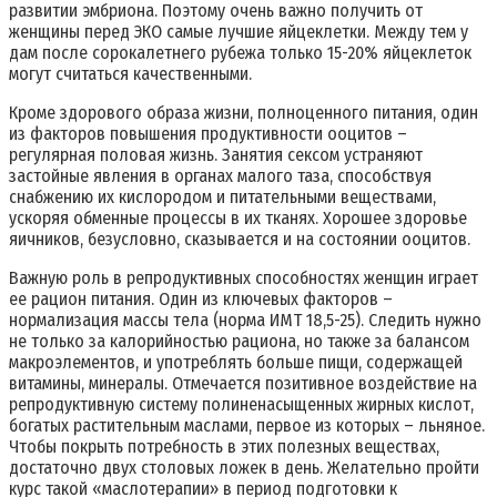
развитии эмбриона. Поэтому очень важно получить от
женщины перед ЭКО самые лучшие яйцеклетки. Между тем у
дам после сорокалетнего рубежа только 15-20% яйцеклеток
могут считаться качественными.
Кроме здорового образа жизни, полноценного питания, один
из факторов повышения продуктивности ооцитов –
регулярная половая жизнь. Занятия сексом устраняют
застойные явления в органах малого таза, способствуя
снабжению их кислородом и питательными веществами,
ускоряя обменные процессы в их тканях. Хорошее здоровье
яичников, безусловно, сказывается и на состоянии ооцитов.
Важную роль в репродуктивных способностях женщин играет
ее рацион питания. Один из ключевых факторов –
нормализация массы тела (норма ИМТ 18,5-25). Следить нужно
не только за калорийностью рациона, но также за балансом
макроэлементов, и употреблять больше пищи, содержащей
витамины, минералы. Отмечается позитивное воздействие на
репродуктивную систему полиненасыщенных жирных кислот,
богатых растительным маслами, первое из которых – льняное.
Чтобы покрыть потребность в этих полезных веществах,
достаточно двух столовых ложек в день. Желательно пройти
курс такой «маслотерапии» в период подготовки к