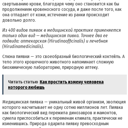
свертыванию крови, благодаря чему оно становится как бы
продолжением кровеносного сосуда, и даже после того, как
она отпадает от кожи, истечение из ранки происходит
довольно долго.
Из 400 видов пиявок в медицинской практике применяется
только один вид — медицинская пивка. Точнее два ее
подвида: аптекарская (Hirudinaofficinalis) и лечебная
(Hirudinamedicinalis).
Слюна пиявки — это своеобразный биологический коктейль. А
тело этого крошечного животного напоминает сложную
биохимическую лабораторию, природную аптеку.
Читать статью
Как простить измену человека
которого любишь
Медицинская пиявка — уникальный живой организм, эволюция
которого насчитывает не одну сотню миллионов лет. Пиявка
как биологический вид пережила динозавров и мамонтов,
сумела приспособиться к переменам климата, практически не
изменившись. Природа одарила пиявку превосходным