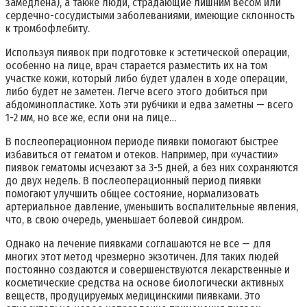
замедлена), а также люди, страдающие лишним весом или
сердечно-сосудистыми заболеваниями, имеющие склонность
к тромбофлебиту.
Используя пиявок при подготовке к эстетической операции,
особенно на лице, врач старается разместить их на том
участке кожи, который либо будет удален в ходе операции,
либо будет не заметен. Легче всего этого добиться при
абдоминопластике. Хоть эти рубчики и едва заметны — всего
1-2 мм, но все же, если они на лице…
В послеоперационном периоде пиявки помогают быстрее
избавиться от гематом и отеков. Например, при «участии»
пиявок гематомы исчезают за 3-5 дней, а без них сохраняются
до двух недель. В послеоперационный период пиявки
помогают улучшить общее состояние, нормализовать
артериальное давление, уменьшить воспалительные явления,
что, в свою очередь, уменьшает болевой синдром.
Однако на лечение пиявками соглашаются не все — для
многих этот метод чрезмерно экзотичен. Для таких людей
постоянно создаются и совершенствуются лекарственные и
косметические средства на основе биологически активных
веществ, продуцируемых медицинскими пиявками. Это