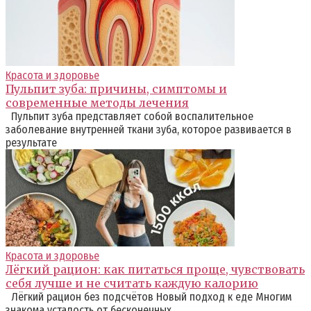
Красота и здоровье
Пульпит зуба: причины, симптомы и
современные методы лечения
Пульпит зуба представляет собой воспалительное
заболевание внутренней ткани зуба, которое развивается в
результате
Красота и здоровье
Лёгкий рацион: как питаться проще, чувствовать
себя лучше и не считать каждую калорию
Лёгкий рацион без подсчётов Новый подход к еде Многим
знакома усталость от бесконечных