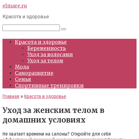
Перейти
elmare.ru
к
Красота и здоровье
контенту
Поиск:
Красота и здоровье
Беременность
Уход за волосами
Уход за телом
Мода
Саморазвитие
Семья
Спортивные тренировки
Главная
»
Красота и здоровье
Уход за женским телом в
домашних условиях
Не хватает времени на салоны? Откройте для себя