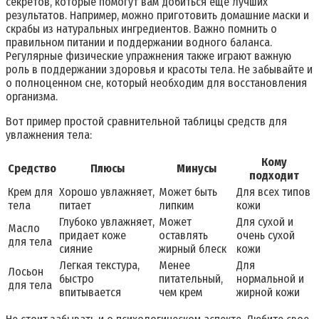
секретов, которые помогут вам добиться еще лучших
результатов. Например, можно приготовить домашние маски и
скрабы из натуральных ингредиентов. Важно помнить о
правильном питании и поддержании водного баланса.
Регулярные физические упражнения также играют важную
роль в поддержании здоровья и красоты тела. Не забывайте и
о полноценном сне, который необходим для восстановления
организма.
Вот пример простой сравнительной таблицы средств для
увлажнения тела:
Кому
Средство
Плюсы
Минусы
подходит
Крем для
Хорошо увлажняет,
Может быть
Для всех типов
тела
питает
липким
кожи
Глубоко увлажняет,
Может
Для сухой и
Масло
придает коже
оставлять
очень сухой
для тела
сияние
жирный блеск
кожи
Легкая текстура,
Менее
Для
Лосьон
быстро
питательный,
нормальной и
для тела
впитывается
чем крем
жирной кожи