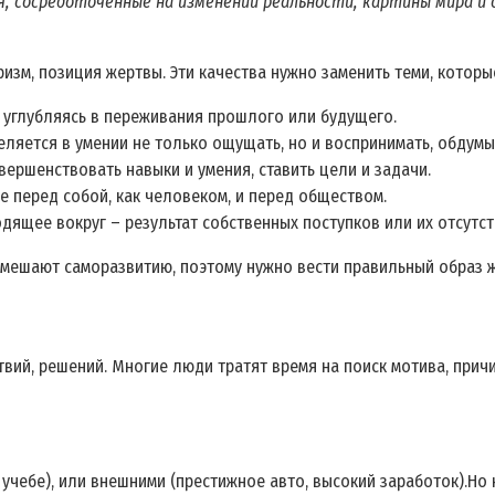
, сосредоточенные на изменении реальности, картины мира и 
тризм, позиция жертвы. Эти качества нужно заменить теми, кото
е углубляясь в переживания прошлого или будущего.
еляется в умении не только ощущать, но и воспринимать, обдумы
вершенствовать навыки и умения, ставить цели и задачи.
е перед собой, как человеком, и перед обществом.
одящее вокруг – результат собственных поступков или их отсутст
ть мешают саморазвитию, поэтому нужно вести правильный образ 
вий, решений. Многие люди тратят время на поиск мотива, причи
 учебе), или внешними (престижное авто, высокий заработок).Но