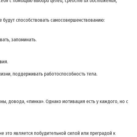
себя с помощью выбора целей, средств их достижения,
рые будут способствовать самосовершенствованию:
вать, запоминать.
вия.
жизни, поддерживать работоспособность тела.
ны, довода, «пинка». Однако мотивация есть у каждого, но с
 не это является побудительной силой или преградой к