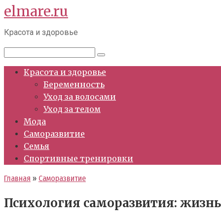
elmare.ru
Перейти
к
Красота и здоровье
контенту
Поиск:
Красота и здоровье
Беременность
Уход за волосами
Уход за телом
Мода
Саморазвитие
Семья
Спортивные тренировки
Главная
»
Саморазвитие
Психология саморазвития: жизнь