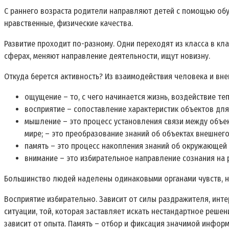
С раннего возраста родители направляют детей с помощью обу
нравственные, физические качества.
Развитие проходит по-разному. Одни переходят из класса в кла
сферах, меняют направление деятельности, ищут новизну.
Откуда берется активность? Из взаимодействия человека и вн
ощущение – то, с чего начинается жизнь, воздействие теп
восприятие – сопоставление характеристик объектов для
мышление – это процесс установления связи между объект
мире; – это преобразование знаний об объектах внешнего
память – это процесс накопления знаний об окружающей 
внимание – это избирательное направление сознания на
Большинство людей наделены одинаковыми органами чувств, н
Восприятие избирательно. Зависит от силы раздражителя, инт
ситуации, той, которая заставляет искать нестандартное реше
зависит от опыта. Память – отбор и фиксация значимой информ