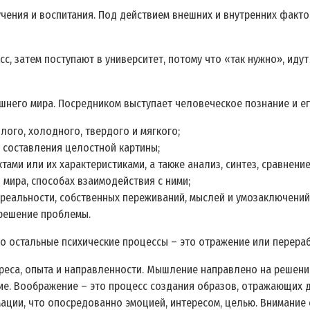
чения и воспитания. Под действием внешних и внутренних факт
сс, затем поступают в университет, потому что «так нужно», идут
ешнего мира. Посредником выступает человеческое познание и е
лого, холодного, твердого и мягкого;
 составления целостной картины;
ами или их характеристиками, а также анализ, синтез, сравнени
 мира, способах взаимодействия с ними;
реальности, собственных переживаний, мыслей и умозаключений
 решение проблемы.
о остальные психические процессы – это отражение или перера
ереса, опыта и направленности. Мышление направлено на решени
ние. Воображение – это процесс создания образов, отражающих 
ации, что опосредованно эмоцией, интересом, целью. Внимание с