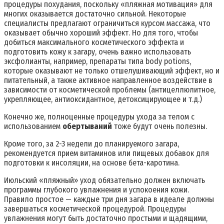
процедуры похудания, поскольку «пляжная мотивация» для
многих оказывается достаточно сильной. Некоторые
специалисты предлагают ограничиться курсом массажа, что
оказывает обычно хороший эффект. Но для того, чтобы
добиться максимального косметического эффекта и
подготовить кожу к загару, очень важно использовать
эксфолианты, например, препараты типа body potions,
которые оказывают не только отшелушивающий эффект, но и
питательный, а также активное направленное воздействие в
зависимости от косметической проблемы (антицеллюлитное,
укрепляющее, антиоксидантное, детоксицирующее и т.д.)
Конечно же, полноценные процедуры ухода за телом с
использованием
обертываний
тоже будут очень полезны.
Кроме того, за 2-3 недели до планируемого загара,
рекомендуется прием витаминов или пищевых добавок для
подготовки к инсоляции, на основе бета-каротина.
Июльский «пляжный» уход обязательно должен включать
программы глубокого увлажнения и успокоения кожи.
Правило простое — каждые три дня загара в идеале должны
завершаться косметической процедурой. Процедуры
увлажнения могут быть достаточно простыми и щадящими,