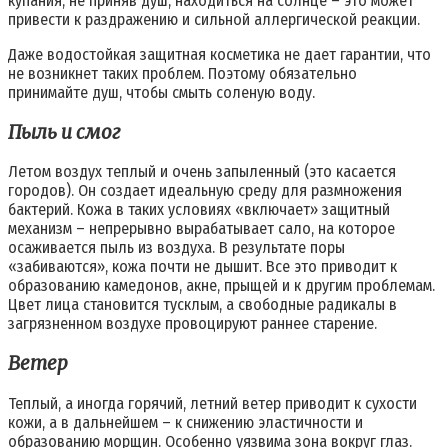
купания, не приняв душ, находиться на солнце – это может
привести к раздражению и сильной аллергической реакции.
Даже водостойкая защитная косметика не дает гарантии, что
не возникнет таких проблем. Поэтому обязательно
принимайте душ, чтобы смыть соленую воду.
Пыль и смог
Летом воздух теплый и очень запыленный (это касается
городов). Он создает идеальную среду для размножения
бактерий. Кожа в таких условиях «включает» защитный
механизм – непрерывно вырабатывает сало, на которое
осаживается пыль из воздуха. В результате поры
«забиваются», кожа почти не дышит. Все это приводит к
образованию камедонов, акне, прыщей и к другим проблемам.
Цвет лица становится тусклым, а свободные радикалы в
загрязненном воздухе провоцируют раннее старение.
Ветер
Теплый, а иногда горячий, летний ветер приводит к сухости
кожи, а в дальнейшем – к снижению эластичности и
образованию морщин. Особенно уязвима зона вокруг глаз.