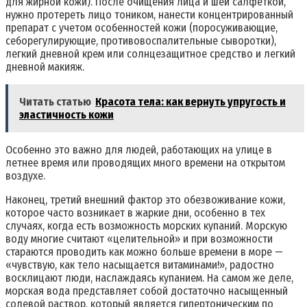
для жирной кожи). После очищения лица и шеи салфеткой,
нужно протереть лицо тоником, нанести концентрированный
препарат с учетом особенностей кожи (поросуживающие,
себорегулирующие, противовоспалительные сыворотки),
легкий дневной крем или солнцезащитное средство и легкий
дневной макияж.
Читать статью
Красота тела: как вернуть упругость и
эластичность кожи
Особенно это важно для людей, работающих на улице в
летнее время или проводящих много времени на открытом
воздухе.
Наконец, третий внешний фактор это обезвоживание кожи,
которое часто возникает в жаркие дни, особенно в тех
случаях, когда есть возможность морских купаний. Морскую
воду многие считают «целительной» и при возможности
стараются проводить как можно больше времени в море —
«чувствую, как тело насыщается витаминами!», радостно
восклицают люди, наслаждаясь купанием. На самом же деле,
морская вода представляет собой достаточно насыщенный
солевой раствор, который является гипертоническим по