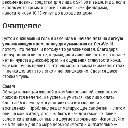
рекомендованы средства для лица с SPF 30 и выше. И да, если
используете кремы и спреи с химическими фильтрами,
наносите их за 10-15 минут до выхода из дома.
Очищение
Густой очищающий гель я заменила в начале лета на
легкую
увлажняющую крем-пенку для умывания от CeraVe.
И
потому что легкая, и потому что увлажняющая: благодаря
гиалуроновой кислоте, церамидам и аминокислотам в составе
нет ни чувства дискомфорта, ни ощущения стянутости кожи.
Еще мне очень нравится, что ею можно смывать макияж с глаз
— пенка делает это легко и непринужденно. Сдается даже
стойкая тушь.
Совет
Обладательницам жирной и комбинированной кожи летом
приходится нелегко. Не успеешь умыться, как лицо опять
блестит! А к вечеру могут появиться высыпания и
воспаления… Проблему решат матирующие салфетки — летом
они, на мой взгляд, должны быть в каждой сумочке. Такие
салфетки впитывают пыль и другие загрязнения. Используйте
их в течение дня по мере необходимости и обязательно —