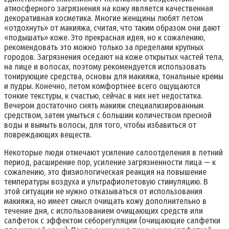
атмосферного загрязнения на кожу является качественная
декоративная косметика. Многие женщины любят летом
«отдохнуть» от макияжа, считая, что таким образом они дают
«подышать» коже. Это прекрасная идея, но к сожалению,
рекомендовать это можно только за пределами крупных
городов. Загрязнения оседают на коже открытых частей тела,
на лице и волосах, поэтому рекомендуется использовать
тонирующие средства, основы для макияжа, тональные кремы
и пудры. Конечно, летом комфортнее всего ощущаются
тонкие текстуры, к счастью, сейчас в них нет недостатка.
Вечером достаточно снять макияж специализированным
средством, затем умыться с большим количеством пресной
воды и вымыть волосы, для того, чтобы избавиться от
повреждающих веществ.
Некоторые люди отмечают усиление салоотделения в летний
период, расширение пор, усиление загрязненности лица — к
сожалению, это физиологическая реакция на повышение
температуры воздуха и ультрафиолетовую стимуляцию. В
этой ситуации не нужно отказываться от использования
макияжа, но имеет смысл очищать кожу дополнительно в
течение дня, с использованием очищающих средств или
салфеток с эффектом себорегуляции (очищающие салфетки