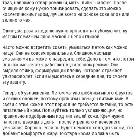
трав, например отвар ромашки, мяты, липы, шалфея. После
очищения кожу нужно тонизировать, сделать это можно
косметическим льдом, лучше всего на основе сока алоэ или
зеленого чая.
Один-два раза в неделю нужно проводить глубокую чистку
мягким гоммажем либо маской с белой глиной.
Часто можно встретить советы умываться летом как можно
чаще. Они не совсем правильные. Слишком частыми
умываниями вы можете навредить себе. Дело в том, что летом
подкожные железы работают в усиленном режиме. Они
выделяют жир, формирующий пленку, которая отражает
ультрафиолет. Если вы умоетесь в середине дня, то смоете
эту защиту.
Теперь об увлажнении. Летом мы употребляем много фруктов
и свежих овощей, поэтому организм насыщен витаминами. В
связи с этим коже в этот период не требуется питание, то есть
питательный крем. Пользуйтесь только увлажняющим, но
правильно подобранным под тип вашей кожи. Крем нужно
наносить дважды в день – после утреннего и вечернего
умывания. Хорошо, если он будет немного холодить кожу, это
добавит комфорта в жару. Текстура крема должна быть