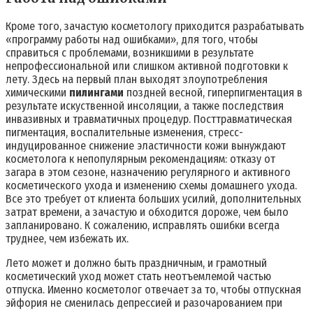
Кроме того, зачастую косметологу приходится разрабатывать
«программу работы над ошибками», для того, чтобы
справиться с проблемами, возникшими в результате
непрофессиональной или слишком активной подготовки к
лету. Здесь на первый план выходят злоупотребления
химическими
пилингами
поздней весной, гиперпигментация в
результате искуственной инсоляции, а также последствия
инвазивных и травматичных процедур. Посттравматическая
пигментация, воспалительные изменения, стресс-
индуцированное снижение эластичности кожи вынуждают
косметолога к непопулярным рекомендациям: отказу от
загара в этом сезоне, назначению регулярного и активного
косметического ухода и изменению схемы домашнего ухода.
Все это требует от клиента больших усилий, дополнительных
затрат времени, а зачастую и обходится дороже, чем было
запланировано. К сожалению, исправлять ошибки всегда
труднее, чем избежать их.
Лето может и должно быть праздничным, и грамотный
косметический уход может стать неотъемлемой частью
отпуска. Именно косметолог отвечает за то, чтобы отпускная
эйфория не сменилась депрессией и разочарованием при