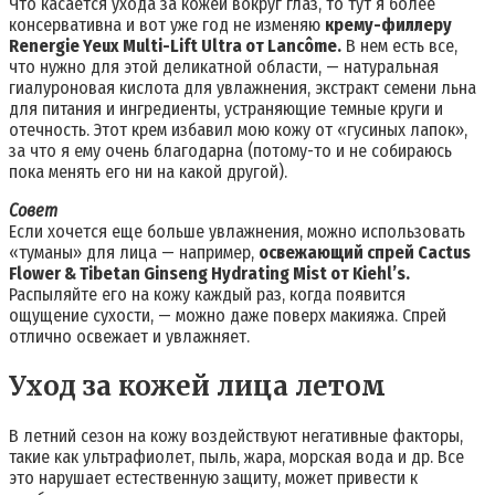
Что касается ухода за кожей вокруг глаз, то тут я более
консервативна и вот уже год не изменяю
крему-филлеру
Renergie Yeux Multi-Lift Ultra от Lancôme.
В нем есть все,
что нужно для этой деликатной области, — натуральная
гиалуроновая кислота для увлажнения, экстракт семени льна
для питания и ингредиенты, устраняющие темные круги и
отечность. Этот крем избавил мою кожу от «гусиных лапок»,
за что я ему очень благодарна (потому-то и не собираюсь
пока менять его ни на какой другой).
Совет
Если хочется еще больше увлажнения, можно использовать
«туманы» для лица — например,
освежающий спрей Cactus
Flower & Tibetan Ginseng Hydrating Mist от Kiehl’s.
Распыляйте его на кожу каждый раз, когда появится
ощущение сухости, — можно даже поверх макияжа. Спрей
отлично освежает и увлажняет.
Уход за кожей лица летом
В летний сезон на кожу воздействуют негативные факторы,
такие как ультрафиолет, пыль, жара, морская вода и др. Все
это нарушает естественную защиту, может привести к