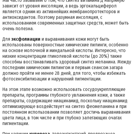
Мы часто забываем о том, что синтез витамина Д напрямую
зависит от уровня инсоляции, а ведь эргокальциферол
является одним из активнейших мембранопротекторов и
антиоксидантов. Поэтому разумная инсоляция, с
использованием современных защитных средств, может быть
очень полезна.
Для
эксфолиации
и выравнивания кожи могут быть
использованы поверхностные химические пилинги, особенно
на основе молочной и миндальной кислоты. Интересно, что
низкие концентрации гликолевой кислоты (до 20%) также
способны восстанавливать здоровый синтез меланина. Между
последним химическим пилингом и первым сеансом загара
должно пройти не менее 28 дней, для того, чтобы избежать
фотосенсибилизации и нарушений пигментации.
На этом этапе возможно использовать сосудоукрепляющие
препараты, программы глубокого увлажнения кожи, а также
препараты, содержащие ниацинамид, поскольку ниацинамид
оптимизирующе воздействует на синтез феомеланина и при
постоянном использовании позволяет достичь выравнивания
цвета лица, в том числе и при глубоко залегающих очагах
пигментации.
При наличии
купероза
, телеангиэктазий, предрозацеа