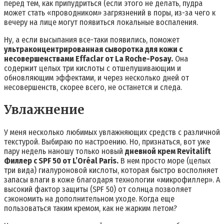
перед тем, как припудриться (если этого не делать, пудра
может стать «проводником» загрязнений в поры, из-за чего к
вечеру на лице могут появиться локальные воспаления.
Ну, а если высыпания все-таки появились, поможет
ультраконцентрированная сыворотка для кожи с
несовершенствами Effaclar от La Roche-Posay.
Она
содержит целых три кислоты с отшелушивающим и
обновляющим эффектами, и через несколько дней от
несовершенств, скорее всего, не останется и следа.
Увлажнение
У меня несколько любимых увлажняющих средств с различной
текстурой. Выбираю по настроению. Но, признаться, вот уже
пару недель наношу только новый
дневной крем Revitalift
Филлер с SPF 50 от L’Oréal Paris.
В нем просто море (целых
три вида) гиалуроновой кислоты, которая быстро восполняет
запасы влаги в коже благодаря технологии «микрофиллер». А
высокий фактор защиты (SPF 50) от солнца позволяет
сэкономить на дополнительном уходе. Когда еще
пользоваться таким кремом, как не жарким летом?