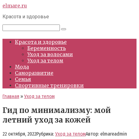
Перейти
elmare.ru
к
Красота и здоровье
контенту
Поиск:
Красота и здоровье
Беременность
Уход за волосами
Уход за телом
Мода
Саморазвитие
Семья
Спортивные тренировки
Главная
»
Уход за телом
Гид по минимализму: мой
летний уход за кожей
22 октября, 2022
Рубрика:
Уход за телом
Автор:
elmareadmin