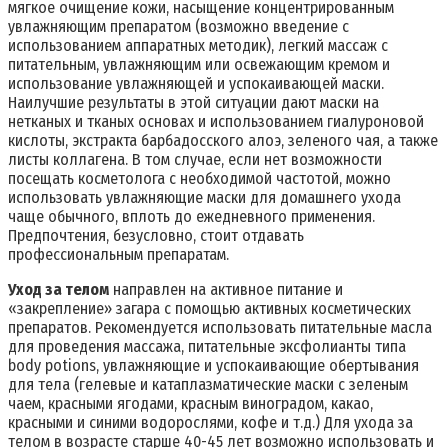
мягкое очищение кожи, насыщение концентрированным
увлажняющим препаратом (возможно введение с
использованием аппаратных методик), легкий массаж с
питательным, увлажняющим или освежающим кремом и
использование увлажняющей и успокаивающей маски.
Наилучшие результаты в этой ситуации дают маски на
нетканых и тканых основах и использованием гиалуроновой
кислоты, экстракта барбадосского алоэ, зеленого чая, а также
листы коллагена. В том случае, если нет возможности
посещать косметолога с необходимой частотой, можно
использовать увлажняющие маски для домашнего ухода
чаще обычного, вплоть до ежедневного применения.
Предпочтения, безусловно, стоит отдавать
профессиональным препаратам.
Уход за телом
направлен на активное питание и
«закрепление» загара с помощью активных косметических
препаратов. Рекомендуется использовать питательные масла
для проведения массажа, питательные эксфолианты типа
body potions, увлажняющие и успокаивающие обертывания
для тела (гелевые и катаплазматические маски с зеленым
чаем, красными ягодами, красным виноградом, какао,
красными и синими водорослями, кофе и т.д.) Для ухода за
телом в возрасте старше 40-45 лет возможно использовать и