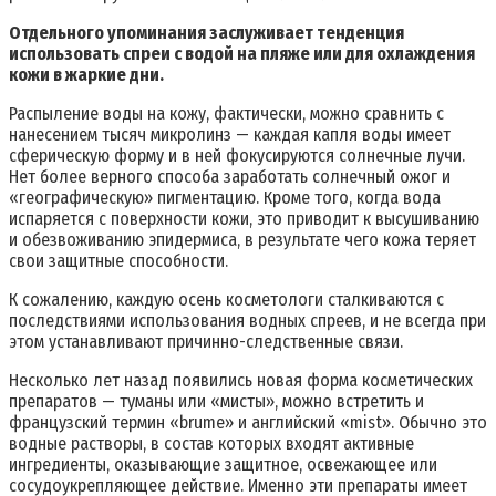
Отдельного упоминания заслуживает тенденция
использовать спреи с водой на пляже или для охлаждения
кожи в жаркие дни.
Распыление воды на кожу, фактически, можно сравнить с
нанесением тысяч микролинз — каждая капля воды имеет
сферическую форму и в ней фокусируются солнечные лучи.
Нет более верного способа заработать солнечный ожог и
«географическую» пигментацию. Кроме того, когда вода
испаряется с поверхности кожи, это приводит к высушиванию
и обезвоживанию эпидермиса, в результате чего кожа теряет
свои защитные способности.
К сожалению, каждую осень косметологи сталкиваются с
последствиями использования водных спреев, и не всегда при
этом устанавливают причинно-следственные связи.
Несколько лет назад появились новая форма косметических
препаратов — туманы или «мисты», можно встретить и
французский термин «brume» и английский «mist». Обычно это
водные растворы, в состав которых входят активные
ингредиенты, оказывающие защитное, освежающее или
сосудоукрепляющее действие. Именно эти препараты имеет