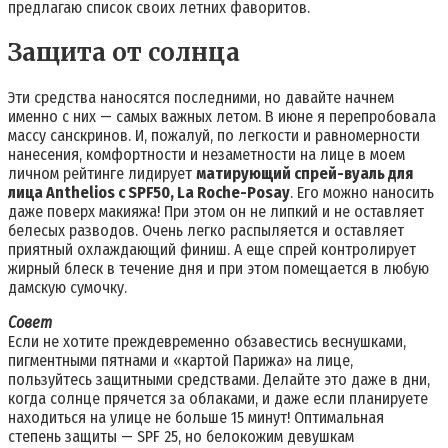
предлагаю список своих летних фаворитов.
Защита от солнца
Эти средства наносятся последними, но давайте начнем
именно с них — самых важных летом. В июне я перепробовала
массу санскринов. И, пожалуй, по легкости и равномерности
нанесения, комфортности и незаметности на лице в моем
личном рейтинге лидирует
матирующий спрей-вуаль для
лица Anthelios с SPF50, La Roche-Posay
. Его можно наносить
даже поверх макияжа! При этом он не липкий и не оставляет
белесых разводов. Очень легко распыляется и оставляет
приятный охлаждающий финиш. А еще спрей контролирует
жирный блеск в течение дня и при этом помещается в любую
дамскую сумочку.
Совет
Если не хотите преждевременно обзавестись веснушками,
пигментными пятнами и «картой Парижа» на лице,
пользуйтесь защитными средствами. Делайте это даже в дни,
когда солнце прячется за облаками, и даже если планируете
находиться на улице не больше 15 минут! Оптимальная
степень защиты — SPF 25, но белокожим девушкам