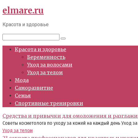
elmare.ru
Перейти
к
контенту
Красота и здоровье
Поиск:
Красота и здоровье
Беременность
Уход за волосами
Уход за телом
Мода
Саморазвитие
Семья
Спортивные тренировки
Средства и привычки для омоложения и разглаж
Советы косметолога по уходу за кожей на каждый день Уход з
Уход за телом
23 секрета профессионалов для красивых и ухож