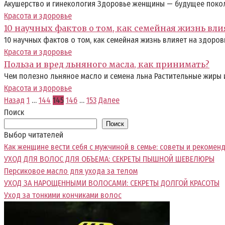
Акушерство и гинекология Здоровье женщины — будущее покол
Красота и здоровье
10 научных фактов о том, как семейная жизнь вли
10 научных фактов о том, как семейная жизнь влияет на здоров
Красота и здоровье
Польза и вред льняного масла, как принимать?
Чем полезно льняное масло и семена льна Растительные жиры 
Красота и здоровье
Пагинация
Назад
1
…
144
145
146
…
153
Далее
записей
Поиск
Поиск
Выбор читателей
Как женщине вести себя с мужчиной в семье: советы и рекомен
УХОД ДЛЯ ВОЛОС ДЛЯ ОБЪЕМА: СЕКРЕТЫ ПЫШНОЙ ШЕВЕЛЮРЫ
Персиковое масло для ухода за телом
УХОД ЗА НАРОЩЕННЫМИ ВОЛОСАМИ: СЕКРЕТЫ ДОЛГОЙ КРАСОТЫ
Уход за тонкими кончиками волос