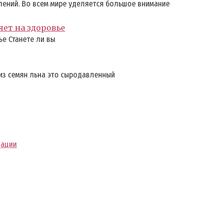
ений. Во всем мире уделяется большое внимание
яет на здоровье
ье Станете ли вы
из семян льна это сыродавленный
дации