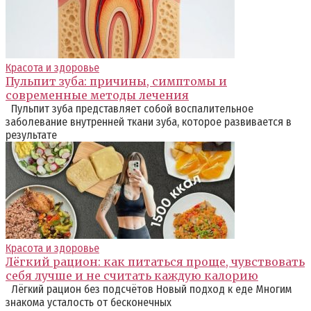
Красота и здоровье
Пульпит зуба: причины, симптомы и
современные методы лечения
Пульпит зуба представляет собой воспалительное
заболевание внутренней ткани зуба, которое развивается в
результате
Красота и здоровье
Лёгкий рацион: как питаться проще, чувствовать
себя лучше и не считать каждую калорию
Лёгкий рацион без подсчётов Новый подход к еде Многим
знакома усталость от бесконечных